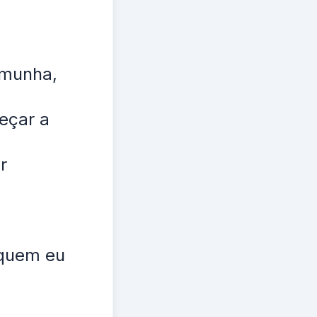
emunha,
eçar a
r
 quem eu