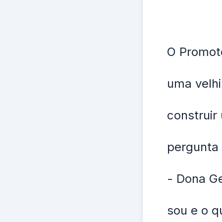
O Promoto
uma velh
construir
pergunta 
- Dona G
sou e o q