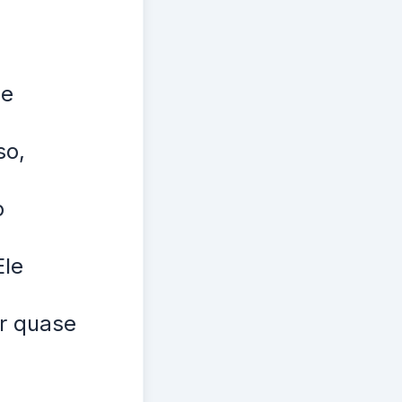
ãe
so,
o
Ele
r quase