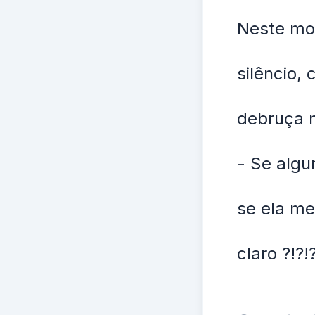
Neste mom
silêncio,
debruça n
- Se algu
se ela me
claro ?!?!