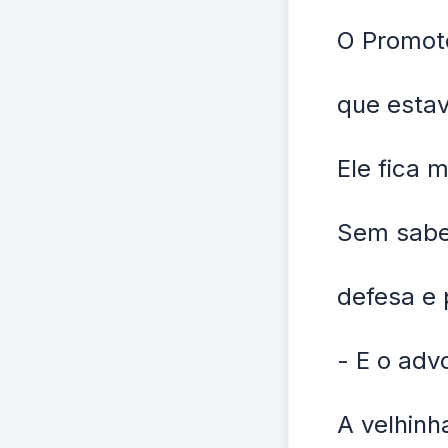
O Promoto
que estav
Ele fica 
Sem saber
defesa e 
- E o adv
A velhinh