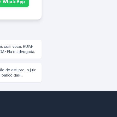
WhatsApp
om voce. RUIM-
orcio. PIOR AINDA- Ela e advogada.
o de estupro, o juiz
no banco das
 o seu nome? A
o dos Santos O juiz
, não encontra o nome
unta: - O seu nome
has, o senhor foi
acusação? - Não
o para a ré, eu tô
 o caso, quem levou a