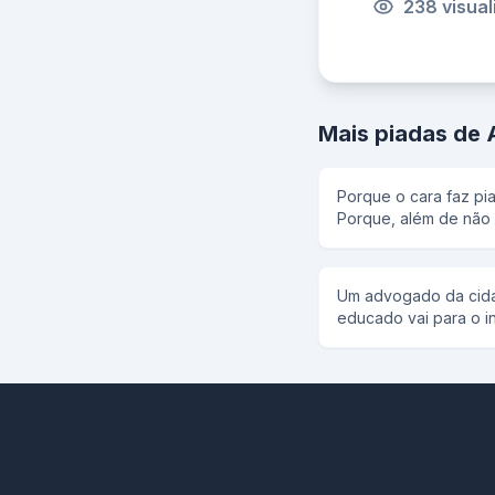
238 visua
Mais piadas de
Porque o cara faz pi
Porque, além de não 
outra forma, é fracas
vida, quem pode, pod
Um advogado da cidad
educado vai para o in
roça os costumes da cidade aí..
casa, chega a hora d
aquela feijoada que só
sentar no sofá ele se
Então ele viu uns qua
andando, olhando e a
soltou . - Fido , grito
pensou que foi o cão , pens