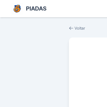
PIADAS
Voltar
Piada # 39066