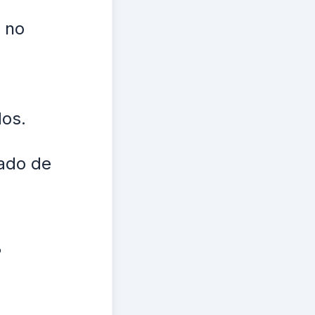
r no
dos.
gado de
?