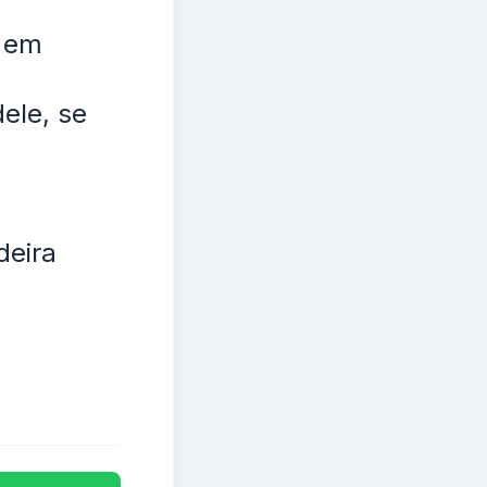
e em
ele, se
deira