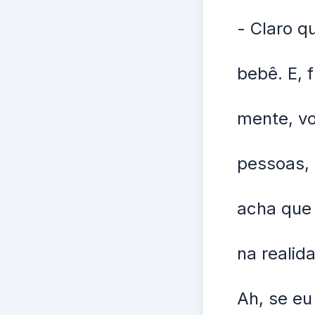
- Claro q
bebê. E,
mente, vo
pessoas, 
acha que 
na realid
Ah, se eu