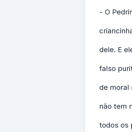
- O Pedri
criancinh
dele. E e
falso pur
de moral 
não tem 
todos os