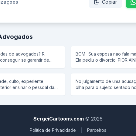
lizações
Copiar
 Advogados
adas de advogados? R:
BOM- Sua esposa nao fala mais c
conseguir se garantir de
Ela pediu o div
sado e um puta invejoso. Na
e, quem não pode, inveja...
e, culto, experiente,
No julgamento de uma acusaçã
terior ensinar o pessoal da
olha para o sujeito sentado 
. Ao chegar numa
testemunhas e indaga: - Qual
o almoço.No almoço é servida
testemunha - Joaquim Severin
 interirano sabe fazer. Ao
analisa o rol de testemunhas
nte vontade de soltar gases.
do cidadão e novamente perg
dros e para desfarçar foi
não consta no rol de testemun
SergeiCartoons.com
© 2026
o chegar perto do cachorro ,
arolado pela defesa ou pela 
u a mulher - Ufa! A mulher
doutor,responde o cara olhand
Política de Privacidade
|
Parceiros
ou ele. Depois ele
aqui apenas para falar sobre