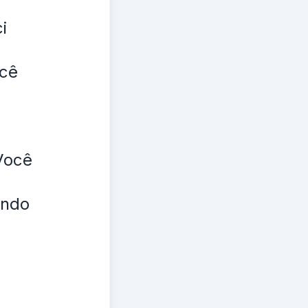
i
ocê
Você
ando