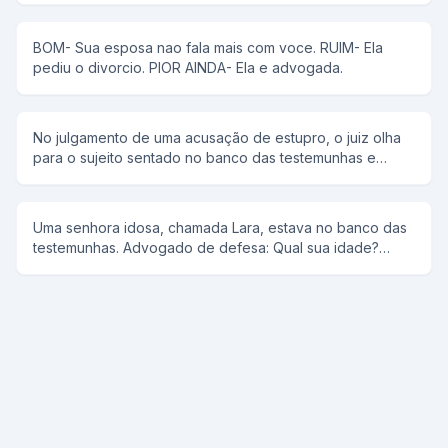
pode, quem não pode, inveja...
BOM- Sua esposa nao fala mais com voce. RUIM- Ela
pediu o divorcio. PIOR AINDA- Ela e advogada.
No julgamento de uma acusação de estupro, o juiz olha
para o sujeito sentado no banco das testemunhas e
indaga: - Qual o seu nome? A testemunha - Joaquim
Severino dos Santos O juiz analisa o rol de testemunhas,
não encontra o nome do cidadão e novamente pergunta:
Uma senhora idosa, chamada Lara, estava no banco das
- O seu nome não consta no rol de testemunhas, o
testemunhas. Advogado de defesa: Qual sua idade?
senhor foi arolado pela defesa ou pela acusação? - Não
Velhinha: Tenho 86 anos A: No dia 1o de abril do ano
doutor,responde o cara olhando para a ré, eu tô aqui
passado, diga-nos, com suas próprias palavras,o que lhe
apenas para falar sobre o caso, quem levou a "rolada"
aconteceu. V: Estava sentada no balanço, na varanda,
foi aquela loirinha ali.
numa tarde quente de primavera, quando um jovem
sorrateiramente senta-se ao meu lado. A: Você o
conhecia? V: Não, mas ele foi muito amigável A: O que
aconteceu depois? V: Ele começou a acariciar minha
coxa A: A senhora o deteve? V: Não A: Por quê não? V:
Foi agradável. Ninguém havia feito isto desde que meu
Abner faleceu há 30 anos. A: O que aconteceu depois?