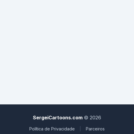
V: Ele começou acariciar meus seios A: A senhora o
deteve então? V: Não A: Por quê não? V: Porque,
Meritíssimo, me fez sentir viva e excitada. Não me sentia
assim há anos! A: O que aconteceu depois? V: Bem, eu
me sentia tao quente, que abri as pernas e disse: Me
possua,rapaz! A: Ele a possuiu? V: Com os diabos, não.
Foi ai que ele gritou: 1o de abril! E eu dei um tiro no filho
da mãe!!!
SergeiCartoons.com
© 2026
Política de Privacidade
|
Parceiros