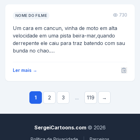
730
NOME DO FILME
Um cara em cancun, vinha de moto em alta
velocidade em uma pista beira-mar,quando
derrepente ele caiu para traz batendo com sau
bunda no chao.
Qual o ...
Ler mais →
1
2
3
...
119
→
SergeiCartoons.com
© 2026
Política de Privacidade
|
Parceiros