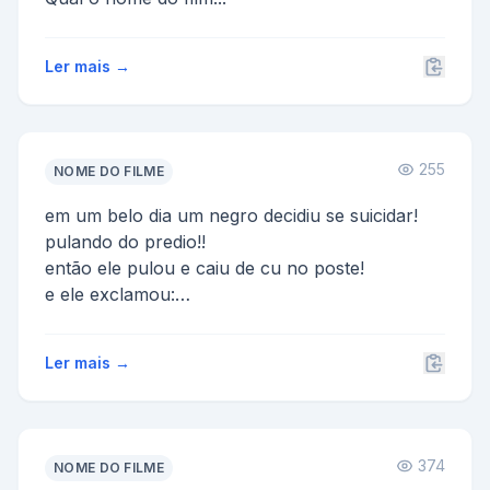
Ler mais →
255
NOME DO FILME
em um belo dia um negro decidiu se suicidar!
pulando do predio!!
então ele pulou e caiu de cu no poste!
e ele exclamou:
-aaii!meu,furic...
Ler mais →
374
NOME DO FILME