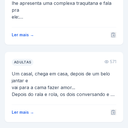
lhe apresenta uma complexa traquitana e fala
pra
ele:
- Cê vai trabalhar com essa máquina aqui ó....
Ler mais →
571
ADULTAS
Um casal, chega em casa, depois de um belo
jantar e
vai para a cama fazer amor...
Depois do rala e rola, os dois conversando e a
mulher
olha no teto, ...
Ler mais →