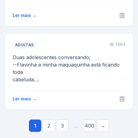
Eu não p...
Ler mais →
1464
ADULTAS
Duas adolescentes conversando;
--Flavinha a minha maquaquinha está ficando
toda
cabeluda.
E a outra responde:
Bobinha, a minha já está comendo bana...
Ler mais →
1
2
3
...
400
→