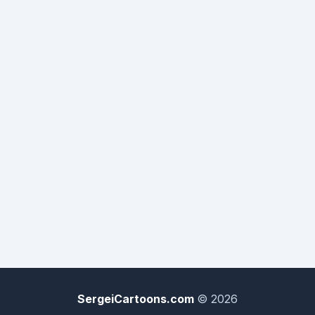
alemão mostrou a bunda para o japa... , o japa baixou, as
calças e com aquela coisa ridícula deu um créu no Fritz...
E o Alemão, não sentiu quase nada... Depois de algum
tempo o japa terminou, e o alemão foi logo dizendo: -
Agora, é a minha vez... E já foi andando para o lado do
japonês com o caralho duro e enorme... O japonês ao ver
aquilo aquilo disse: - Pode fica, Toshiro nem gosta de
pexe mesmo!
SergeiCartoons.com
© 2026