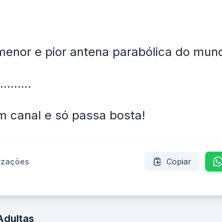
menor e pior antena parabólica do mun
.......
 canal e só passa bosta!
lizações
Copiar
Adultas