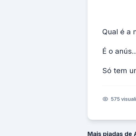
Qual é a 
É o anús....
Só tem um
575 visua
Mais piadas de 