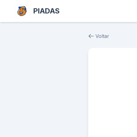
PIADAS
Voltar
Piada # 39855