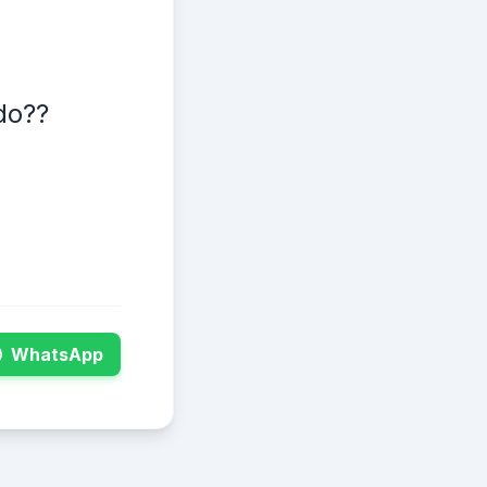
do??
WhatsApp