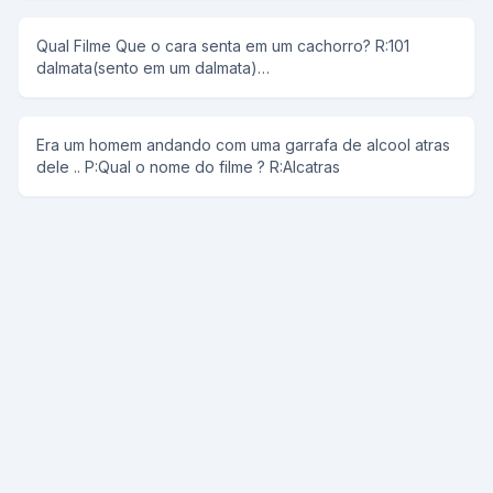
outro, guardá-las, protegê-las, etc. qual o nome do filme
? -o cão peão
Qual Filme Que o cara senta em um cachorro? R:101
dalmata(sento em um dalmata)
______________________________________________ Era uma vez
um homem que não tinha o braço direito...ele casou com
uma mulher que não tinha o braço esquerdo...tiveram um
Era um homem andando com uma garrafa de alcool atras
filho...qual nome do filme? R:Ninguem segura esse bebê
dele .. P:Qual o nome do filme ? R:Alcatras
_______________________________________________ Era uma vez
um negro... certo dia o negro foi sentar em uma cadeira...
essa cadeira tinha uma bomba... qual nome do filme?
R:Escudo negro(ex cu do negro)