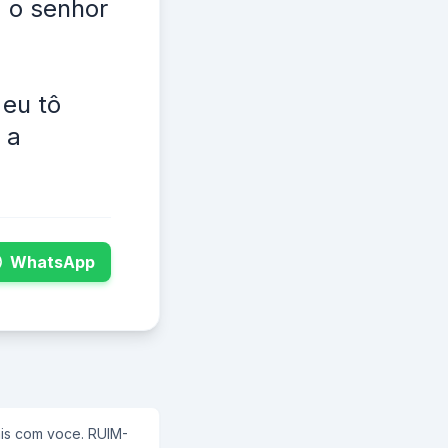
 o senhor
 eu tô
 a
WhatsApp
om voce. RUIM-