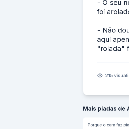
- O seu n
foi arola
- Não dou
aqui apen
"rolada" f
215 visual
Mais piadas de
Porque o cara faz pi