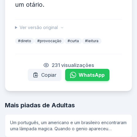
um otário.
Ver versão original
#direto
#provocação
#curta
#leitura
231 visualizações
Copiar
WhatsApp
Mais piadas de Adultas
Um português, um americano e um brasileiro encontraram
uma lâmpada magica. Quando o genio apareceu
disse:estou com pressa vou dar tres ovos para cada um,