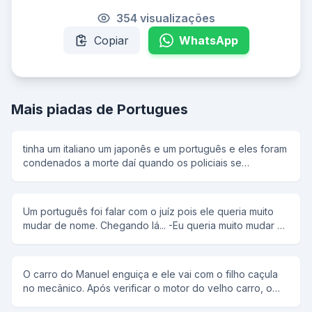
354 visualizações
Copiar
WhatsApp
Mais piadas de Portugues
tinha um italiano um japonês e um português e eles foram
condenados a morte daí quando os policiais se
ageitaram o coronel disse: um dois três e o italiano falou
olha o furacão e os policiais olharam para trás e ele fugiu.
aí veio a vez do japa e o coronel disse: um dois três e o
Um português foi falar com o juíz pois ele queria muito
japa falou olha o terremoto e os policiais olharam para
mudar de nome. Chegando lá... -Eu queria muito mudar o
trás e ele fugiu. aí chegou a vez do portuga e o coronel
meu nome Então o juíz falou: - Tem que ter muita
disse: um dois três e o portuga falou fogo e atiraram nele
necessidade para mudar de nome, qual é o seu? -
e ele morreu
Manoel Bosta - Realmente , eu concordo,para que o
O carro do Manuel enguiça e ele vai com o filho caçula
nome seja mudado, para que nome o senhor quer
no mecânico. Após verificar o motor do velho carro, o
mudar? -Joaquim Bosta...
mecânico diz: - O problema está no freio. Vou ter que