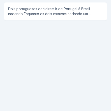
mexer no burrinho. O Manuel puxa o garoto para trás e
se altera: - Não, senhoire! No garoto ninguém mexe!
Dois portugueses decidiram ir de Portugal á Brasil
nadando Enquanto os dois estavam nadando um
perguntou ao outro ta cansado e o outro respondia não,
e assim repetitivamente E quando estavam chegando
vendo ja Portugal um perguntou ao outro ta cansado e o
outro respondeu to, ENTÃO VAMOS VOLTAR