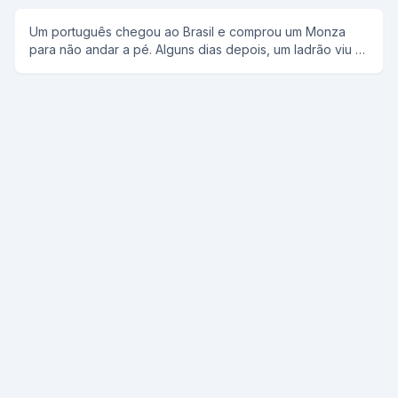
e assim repetitivamente E quando estavam chegando
vendo ja Portugal um perguntou ao outro ta cansado e o
Um português chegou ao Brasil e comprou um Monza
outro respondeu to, ENTÃO VAMOS VOLTAR
para não andar a pé. Alguns dias depois, um ladrão viu o
português e foi até ele e dia: -Mãos ao auto!-e o
português respondeu: -Mas como eu posso levantar o
Monza?