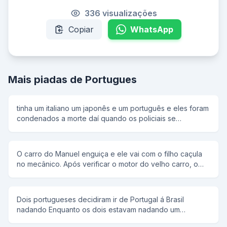
336 visualizações
Copiar
WhatsApp
Mais piadas de Portugues
tinha um italiano um japonês e um português e eles foram
condenados a morte daí quando os policiais se
ageitaram o coronel disse: um dois três e o italiano falou
olha o furacão e os policiais olharam para trás e ele fugiu.
aí veio a vez do japa e o coronel disse: um dois três e o
O carro do Manuel enguiça e ele vai com o filho caçula
japa falou olha o terremoto e os policiais olharam para
no mecânico. Após verificar o motor do velho carro, o
trás e ele fugiu. aí chegou a vez do portuga e o coronel
mecânico diz: - O problema está no freio. Vou ter que
disse: um dois três e o portuga falou fogo e atiraram nele
mexer no burrinho. O Manuel puxa o garoto para trás e
e ele morreu
se altera: - Não, senhoire! No garoto ninguém mexe!
Dois portugueses decidiram ir de Portugal á Brasil
nadando Enquanto os dois estavam nadando um
perguntou ao outro ta cansado e o outro respondia não,