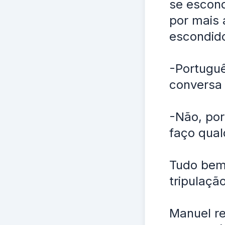
se escond
por mais 
escondido
-Portuguê
conversa 
-Não, por
faço qual
Tudo bem 
tripulação
Manuel re