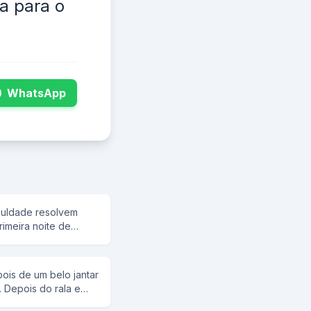
ia para o
WhatsApp
culdade resolvem
rimeira noite de
bendo alegremente
o, de repente, o
.. hip... hip... E a
ois de um belo jantar
! Urra! O gaguinho: -
. Depois do rala e
Urra! Urra! O gaguinho: -
 mulher olha no teto,
Urra! Urra! Até que eles