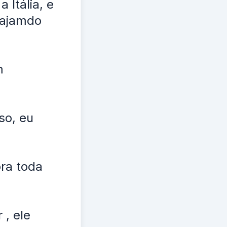
 Itália, e
iajamdo
m
so, eu
pra toda
 , ele