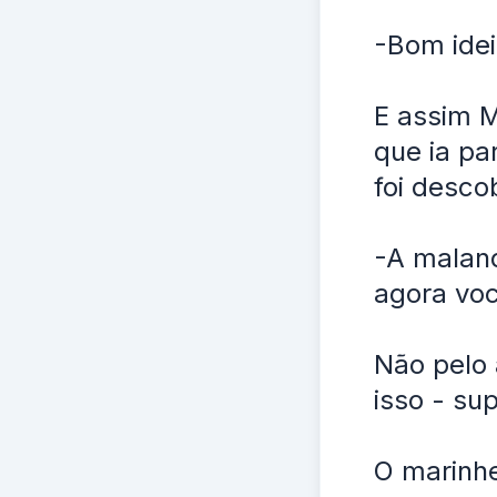
-Bom idei
E assim M
que ia pa
foi desco
-A maland
agora voc
Não pelo 
isso - su
O marinh