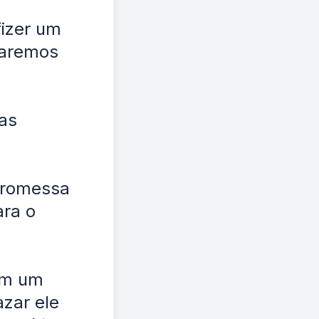
fizer um
garemos
as
 promessa
ara o
 em um
azar ele