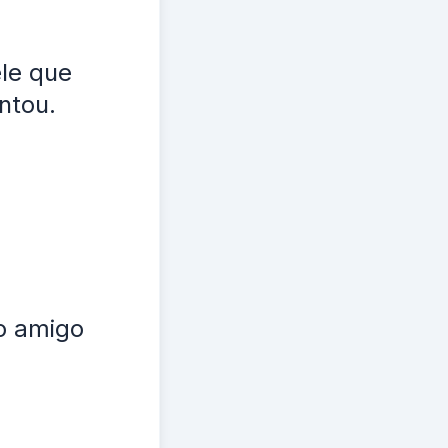
le que
ntou.
a
o amigo