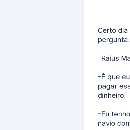
Certo dia
pergunta:
-Raius Ma
-É que eu
pagar es
dinheiro.
-Eu tenho
navio com