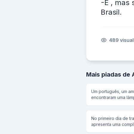
-É , mas 
Brasil.
489 visua
Mais piadas de 
Um português, um ame
encontraram uma lâm
apareceu disse:estou
ovos para cada um, 
quebrem o ovo. e tod
No primeiro dia de tra
casas.la o americano 
apresenta uma complex
dinheiro, e um super ca
Cê vai trabalhar com 
mansao, muita mulher e dinh