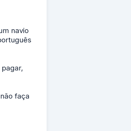
 um navio
 português
 pagar,
 não faça