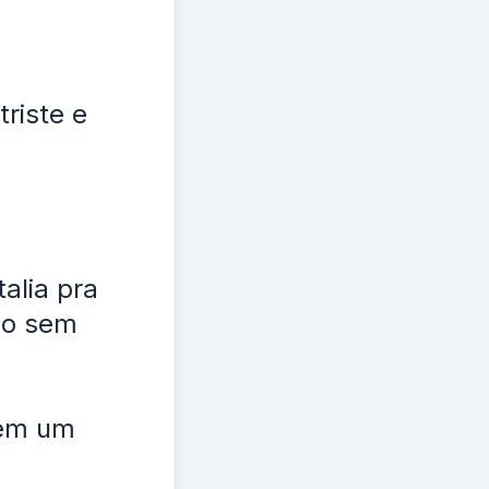
riste e
talia pra
io sem
 em um