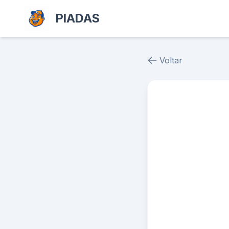
PIADAS
Voltar
Piada # 37536