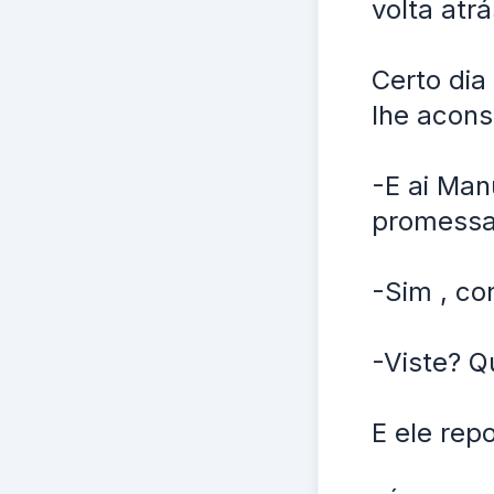
volta atr
Certo dia
lhe acons
-E ai Man
promess
-Sim , co
-Viste? 
E ele rep