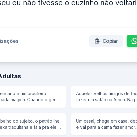
seu eu não tivesse o cuzinho não voltar
lizações
Copiar
Adultas
ricano e um brasileiro
Aqueles velhos amigos de fa
pada magica. Quando o genio
fazer um safári na África. Na p
 com pressa vou dar tres
acampamento, eles estão be
Quando forem fazer o pedido
em frente das barracas quand
os foram para as suas
gaguinho começa a berrar: - Hip.
balho do sujeito, o patrão lhe
Um casal, chega em casa, dep
pediu muita mulher, muito
turma toda em uníssino: - Urra
a traquitana e fala pra ele: -
e vai para a cama fazer amor..
rro. o brasileiro pediu uma
Hip... hip... hip... E a turma: - 
essa máquina aqui ó.
rola, os dois conversando e a
eiro. Dai o brasileiro
Hip... hip... hip... E a turma: - 