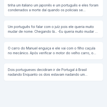
tinha um italiano um japonês e um português e eles foram
condenados a morte daí quando os policiais se
ageitaram o coronel disse: um dois três e o italiano falou
olha o furacão e os policiais olharam para trás e ele fugiu.
aí veio a vez do japa e o coronel disse: um dois três e o
Um português foi falar com o juíz pois ele queria muito
japa falou olha o terremoto e os policiais olharam para
mudar de nome. Chegando lá... -Eu queria muito mudar o
trás e ele fugiu. aí chegou a vez do portuga e o coronel
meu nome Então o juíz falou: - Tem que ter muita
disse: um dois três e o portuga falou fogo e atiraram nele
necessidade para mudar de nome, qual é o seu? -
e ele morreu
Manoel Bosta - Realmente , eu concordo,para que o
O carro do Manuel enguiça e ele vai com o filho caçula
nome seja mudado, para que nome o senhor quer
no mecânico. Após verificar o motor do velho carro, o
mudar? -Joaquim Bosta...
mecânico diz: - O problema está no freio. Vou ter que
mexer no burrinho. O Manuel puxa o garoto para trás e
se altera: - Não, senhoire! No garoto ninguém mexe!
Dois portugueses decidiram ir de Portugal á Brasil
nadando Enquanto os dois estavam nadando um
perguntou ao outro ta cansado e o outro respondia não,
e assim repetitivamente E quando estavam chegando
vendo ja Portugal um perguntou ao outro ta cansado e o
outro respondeu to, ENTÃO VAMOS VOLTAR