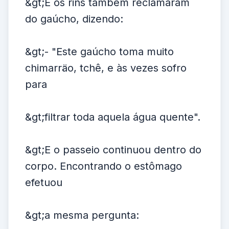
&gt;E os rins também reclamaram
do gaúcho, dizendo:
&gt;- "Este gaúcho toma muito
chimarräo, tchê, e às vezes sofro
para
&gt;filtrar toda aquela água quente".
&gt;E o passeio continuou dentro do
corpo. Encontrando o estômago
efetuou
&gt;a mesma pergunta: