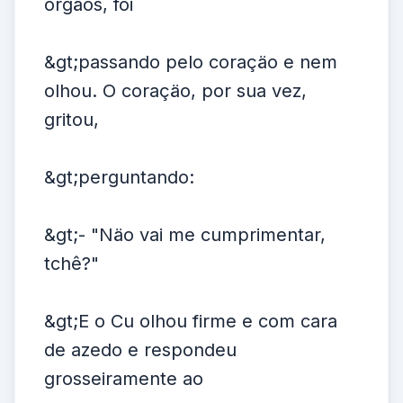
órgäos, foi
&gt;passando pelo coraçäo e nem
olhou. O coraçäo, por sua vez,
gritou,
&gt;perguntando:
&gt;- "Näo vai me cumprimentar,
tchê?"
&gt;E o Cu olhou firme e com cara
de azedo e respondeu
grosseiramente ao