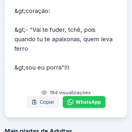
&gt;coraçäo:
&gt;- "Vai te fuder, tchê, pois
quando tu te apaixonas, quem leva
ferro
&gt;sou eu porra"!!!
184 visualizações
Copiar
WhatsApp
Mais piadas de Adultas