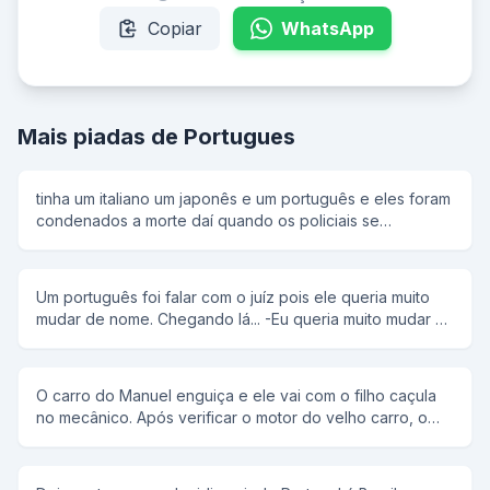
Copiar
WhatsApp
Mais piadas de Portugues
tinha um italiano um japonês e um português e eles foram
condenados a morte daí quando os policiais se
ageitaram o coronel disse: um dois três e o italiano falou
olha o furacão e os policiais olharam para trás e ele fugiu.
aí veio a vez do japa e o coronel disse: um dois três e o
Um português foi falar com o juíz pois ele queria muito
japa falou olha o terremoto e os policiais olharam para
mudar de nome. Chegando lá... -Eu queria muito mudar o
trás e ele fugiu. aí chegou a vez do portuga e o coronel
meu nome Então o juíz falou: - Tem que ter muita
disse: um dois três e o portuga falou fogo e atiraram nele
necessidade para mudar de nome, qual é o seu? -
e ele morreu
Manoel Bosta - Realmente , eu concordo,para que o
O carro do Manuel enguiça e ele vai com o filho caçula
nome seja mudado, para que nome o senhor quer
no mecânico. Após verificar o motor do velho carro, o
mudar? -Joaquim Bosta...
mecânico diz: - O problema está no freio. Vou ter que
mexer no burrinho. O Manuel puxa o garoto para trás e
se altera: - Não, senhoire! No garoto ninguém mexe!