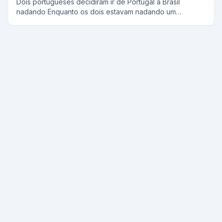
Dois portugueses decidiram ir de Portugal á Brasil
nadando Enquanto os dois estavam nadando um
perguntou ao outro ta cansado e o outro respondia não,
e assim repetitivamente E quando estavam chegando
vendo ja Portugal um perguntou ao outro ta cansado e o
outro respondeu to, ENTÃO VAMOS VOLTAR