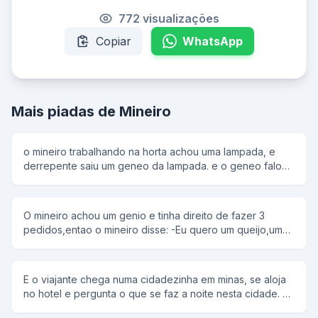
772 visualizações
Copiar
WhatsApp
Mais piadas de Mineiro
o mineiro trabalhando na horta achou uma lampada, e
derrepente saiu um geneo da lampada. e o geneo falou :
-voce tem direito a 3 pedidos !!! dai o mineiro ficou
pensando e falou: -eu quero um queijo -e qual eh o
segundo pedido ? -eu quero outro queijo -e o terceiro ?
O mineiro achou um genio e tinha direito de fazer 3
O mineiro ficou pensando... pensando ...e falou: -eu
pedidos,entao o mineiro disse: -Eu quero um queijo,uma
quero um mulherao bem bonito. e o geneo cumpriu os
mulher e um queijo! Entao o genio disse: -So uma
desejos do mineiro. E o geneo curioso perguntou pro
duvida:por que voce voce pediu dois queijos? -Ã‰
mineiro : -por que voce pediu 2 queijos e depois pediu
porque eu estava com vergonha de pedir 3.
uma mulher ??? -eh que eu fiquei com vergonha de pedir
E o viajante chega numa cidadezinha em minas, se aloja
o terceiro queijo.
no hotel e pergunta o que se faz a noite nesta cidade. O
atendente lhe diz que os rapazes daqui se divertem com