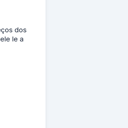
eços dos
le le a