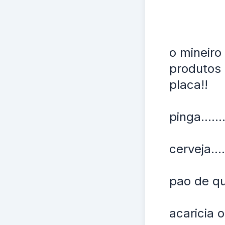
o mineiro
produtos 
placa!!
pinga......
cerveja....
pao de qu
acaricia o