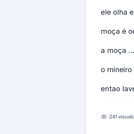
ele olha
moça é oc
a moça ..
o mineiro
entao la
241 visual