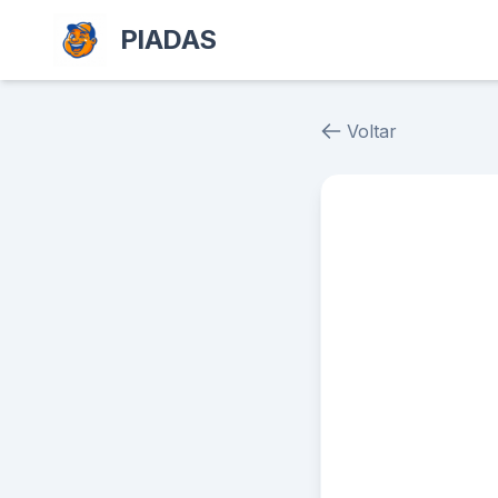
PIADAS
Voltar
Piada # 37970