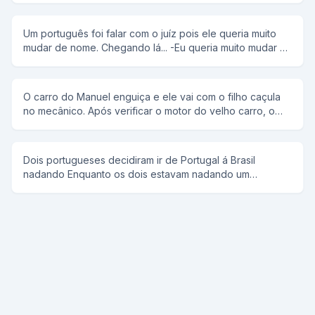
olha o furacão e os policiais olharam para trás e ele fugiu.
aí veio a vez do japa e o coronel disse: um dois três e o
Um português foi falar com o juíz pois ele queria muito
japa falou olha o terremoto e os policiais olharam para
mudar de nome. Chegando lá... -Eu queria muito mudar o
trás e ele fugiu. aí chegou a vez do portuga e o coronel
meu nome Então o juíz falou: - Tem que ter muita
disse: um dois três e o portuga falou fogo e atiraram nele
necessidade para mudar de nome, qual é o seu? -
e ele morreu
Manoel Bosta - Realmente , eu concordo,para que o
O carro do Manuel enguiça e ele vai com o filho caçula
nome seja mudado, para que nome o senhor quer
no mecânico. Após verificar o motor do velho carro, o
mudar? -Joaquim Bosta...
mecânico diz: - O problema está no freio. Vou ter que
mexer no burrinho. O Manuel puxa o garoto para trás e
se altera: - Não, senhoire! No garoto ninguém mexe!
Dois portugueses decidiram ir de Portugal á Brasil
nadando Enquanto os dois estavam nadando um
perguntou ao outro ta cansado e o outro respondia não,
e assim repetitivamente E quando estavam chegando
vendo ja Portugal um perguntou ao outro ta cansado e o
outro respondeu to, ENTÃO VAMOS VOLTAR