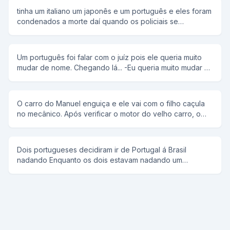
tinha um italiano um japonês e um português e eles foram
condenados a morte daí quando os policiais se
ageitaram o coronel disse: um dois três e o italiano falou
olha o furacão e os policiais olharam para trás e ele fugiu.
aí veio a vez do japa e o coronel disse: um dois três e o
Um português foi falar com o juíz pois ele queria muito
japa falou olha o terremoto e os policiais olharam para
mudar de nome. Chegando lá... -Eu queria muito mudar o
trás e ele fugiu. aí chegou a vez do portuga e o coronel
meu nome Então o juíz falou: - Tem que ter muita
disse: um dois três e o portuga falou fogo e atiraram nele
necessidade para mudar de nome, qual é o seu? -
e ele morreu
Manoel Bosta - Realmente , eu concordo,para que o
O carro do Manuel enguiça e ele vai com o filho caçula
nome seja mudado, para que nome o senhor quer
no mecânico. Após verificar o motor do velho carro, o
mudar? -Joaquim Bosta...
mecânico diz: - O problema está no freio. Vou ter que
mexer no burrinho. O Manuel puxa o garoto para trás e
se altera: - Não, senhoire! No garoto ninguém mexe!
Dois portugueses decidiram ir de Portugal á Brasil
nadando Enquanto os dois estavam nadando um
perguntou ao outro ta cansado e o outro respondia não,
e assim repetitivamente E quando estavam chegando
vendo ja Portugal um perguntou ao outro ta cansado e o
outro respondeu to, ENTÃO VAMOS VOLTAR