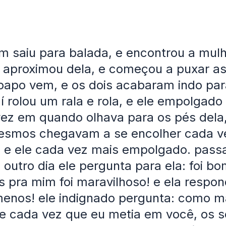
 saiu para balada, e encontrou a mulh
 aproximou dela, e começou a puxar as
papo vem, e os dois acabaram indo pa
aí rolou um rala e rola, e ele empolgad
vez em quando olhava para os pés dela,
esmos chegavam a se encolher cada v
, e ele cada vez mais empolgado. pass
o outro dia ele pergunta para ela: foi b
s pra mim foi maravilhoso! e ela respon
enos! ele indignado pergunta: como m
e cada vez que eu metia em você, os 