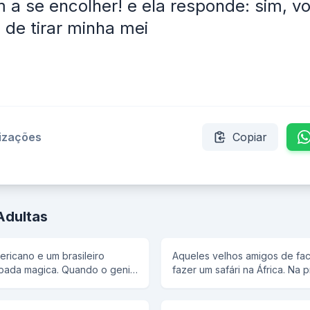
a se encolher! e ela responde: sim, v
de tirar minha mei
lizações
Copiar
Adultas
ricano e um brasileiro
Aqueles velhos amigos de fa
pada magica. Quando o genio
fazer um safári na África. Na p
 com pressa vou dar tres
acampamento, eles estão be
Quando forem fazer o pedido
em frente das barracas quand