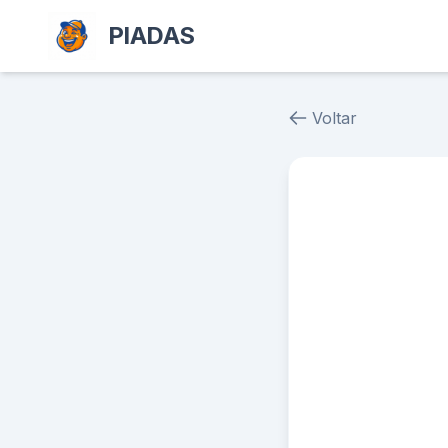
PIADAS
Voltar
Piada # 37794