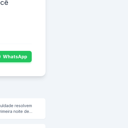
ocê
WhatsApp
culdade resolvem
rimeira noite de
bendo alegremente
o, de repente, o