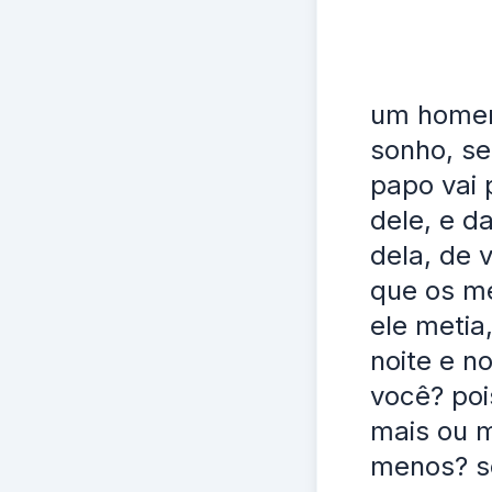
um homem
sonho, se
papo vai 
dele, e d
dela, de 
que os m
ele metia
noite e n
você? poi
mais ou m
menos? s