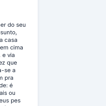
er do seu
sunto,
ra casa
o em cima
 e via
ez que
a-se a
om pra
de: é
ais ou
seus pes