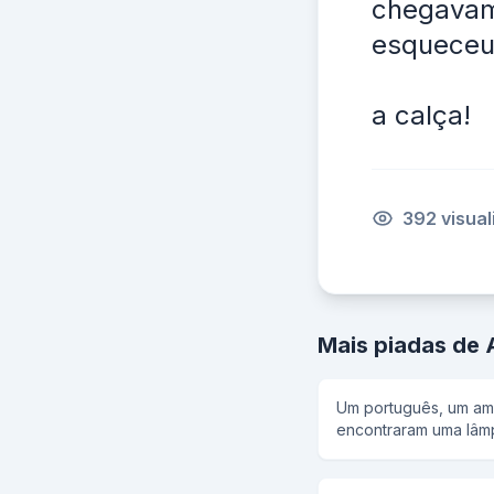
chegavam 
esqueceu 
a calça!
392 visua
Mais piadas de 
Um português, um ame
encontraram uma lâm
apareceu disse:estou
ovos para cada um, 