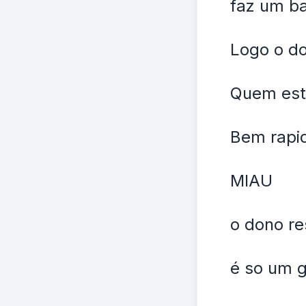
faz um b
Logo o do
Quem est
Bem rapid
MIAU
o dono r
é so um g