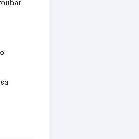
roubar
ro
asa