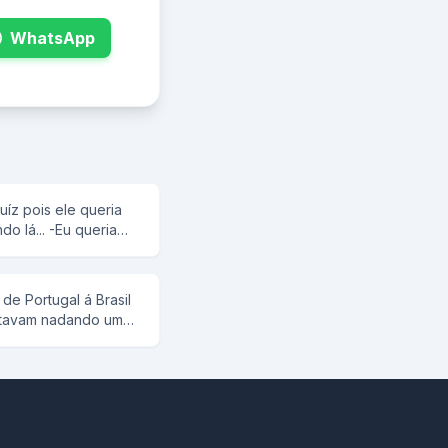
WhatsApp
uíz pois ele queria
ara mudar de nome,
- Realmente , eu
de Portugal á Brasil
eja mudado, para que
stavam nadando um
oaquim Bosta...
o e o outro respondia
 E quando estavam
um perguntou ao
espondeu to, ENTÃO