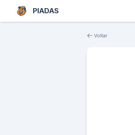
PIADAS
Voltar
Piada # 37976