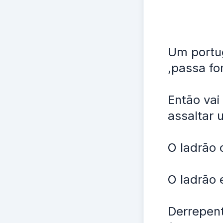
Um portug
,passa fo
Então vai
assaltar 
O ladrão 
O ladrão 
Derrepent