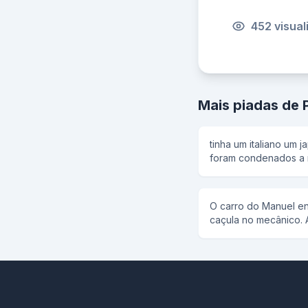
452 visua
Mais piadas de 
tinha um italiano um 
foram condenados a m
se ageitaram o corone
italiano falou olha o 
para trás e ele fugiu.
O carro do Manuel eng
coronel disse: um dois
caçula no mecânico. 
terremoto e os policia
velho carro, o mecâni
fugiu. aí chegou a ve
freio. Vou ter que me
disse: um dois três e
puxa o garoto para trá
atiraram nele e ele m
senhoire! No garoto