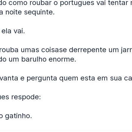
o como roubar o portugues vai tentar 
a noite sequinte.
 ela vai.
 rouba umas coisase derrepente um jar
do um barulho enorme.
evanta e pergunta quem esta em sua c
ues respode:
o gatinho.