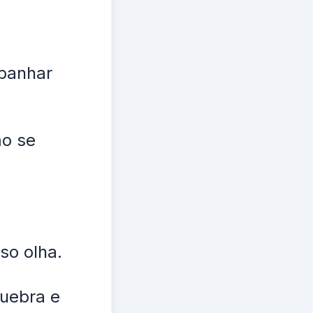
abanhar
mo se
so olha.
quebra e