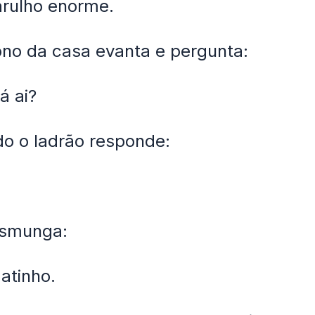
arulho enorme.
no da casa evanta e pergunta:
á ai?
o o ladrão responde:
esmunga:
atinho.