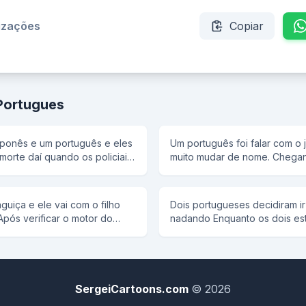
lizações
Copiar
Portugues
japonês e um português e eles
Um português foi falar com o j
orte daí quando os policiais
muito mudar de nome. Chegando lá... -Eu queria
l disse: um dois três e o
muito mudar o meu nome Então o juíz falou: - Tem
furacão e os policiais olharam
que ter muita necessidade p
 aí veio a vez do japa e o
qual é o seu? -Manoel Bosta 
uiça e ele vai com o filho
Dois portugueses decidiram ir 
 três e o japa falou olha o
concordo,para que o nome s
Após verificar o motor do
nadando Enquanto os dois e
is olharam para trás e ele
nome o senhor quer mudar? -J
co diz: - O problema está no
perguntou ao outro ta cansad
z do portuga e o coronel
xer no burrinho. O Manuel
não, e assim repetitivamente
 o portuga falou fogo e
s e se altera: - Não,
chegando vendo ja Portugal 
orreu
 ninguém mexe!
outro ta cansado e o outro r
VAMOS VOLTAR
SergeiCartoons.com
© 2026