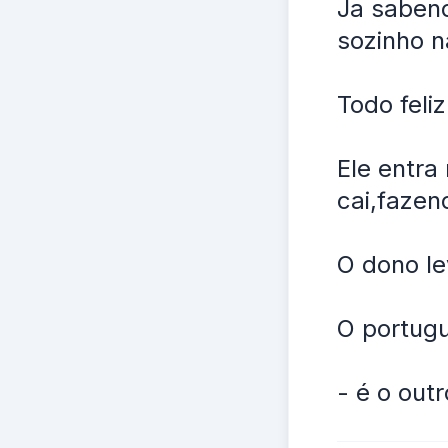
Ja sabend
sozinho n
Todo feliz
Ele entra
cai,fazen
O dono l
O portug
- é o outr