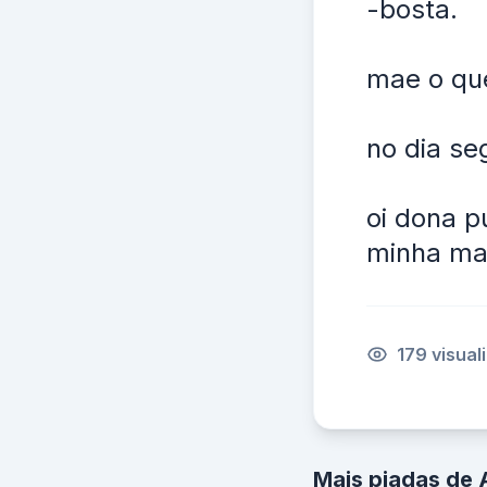
-bosta.
mae o que
no dia se
oi dona p
minha mae
179 visual
Mais piadas de 