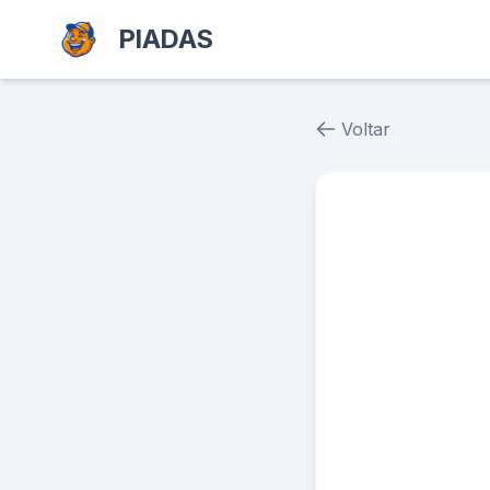
PIADAS
Voltar
Piada # 39675