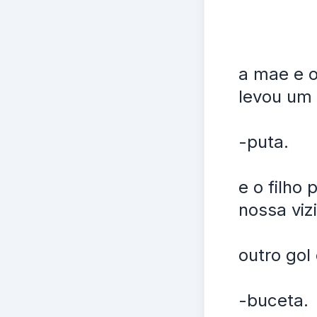
a mae e o
levou um 
-puta.
e o filho
nossa viz
outro gol
-buceta.