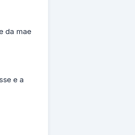
me da mae
sse e a