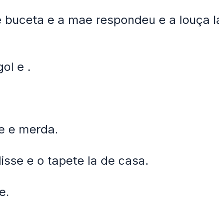
 buceta e a mae respondeu e a louça l
ol e .
e e merda.
isse e o tapete la de casa.
e.