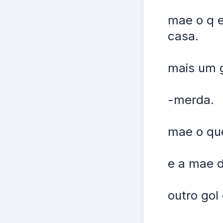
mae o q e
casa.
mais um g
-merda.
mae o qu
e a mae d
outro gol 