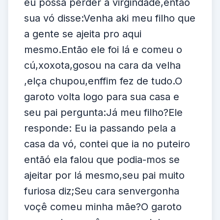
eu possa perder a virgindade,então
sua vó disse:Venha aki meu filho que
a gente se ajeita pro aqui
mesmo.Então ele foi lá e comeu o
cú,xoxota,gosou na cara da velha
,elça chupou,enffim fez de tudo.O
garoto volta logo para sua casa e
seu pai pergunta:Já meu filho?Ele
responde: Eu ia passando pela a
casa da vó, contei que ia no puteiro
entãó ela falou que podia-mos se
ajeitar por lá mesmo,seu pai muito
furiosa diz;Seu cara senvergonha
voçê comeu minha mãe?O garoto