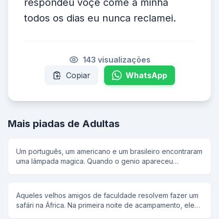
respondeu voçê come a minha
todos os dias eu nunca reclamei.
143 visualizações
Copiar
WhatsApp
Mais piadas de Adultas
Um português, um americano e um brasileiro encontraram
uma lâmpada magica. Quando o genio apareceu
disse:estou com pressa vou dar tres ovos para cada um,
Quando forem fazer o pedido quebrem o ovo. e todos
foram para as suas casas.la o americano pediu muita
Aqueles velhos amigos de faculdade resolvem fazer um
mulher, muito dinheiro, e um super carro. o brasileiro
safári na África. Na primeira noite de acampamento, eles
pediu uma mansao, muita mulher e dinheiro. Dai o
estão bebendo alegremente em frente das barracas