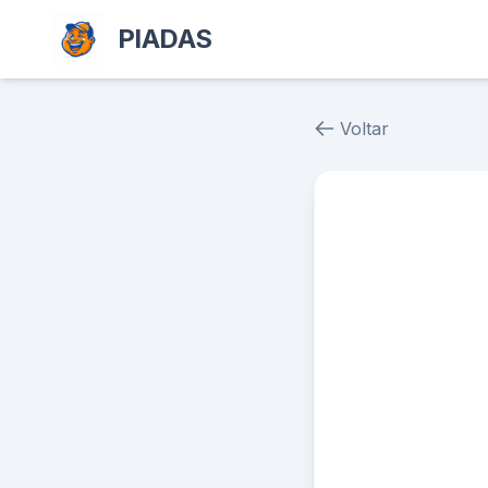
PIADAS
Voltar
Piada # 39252