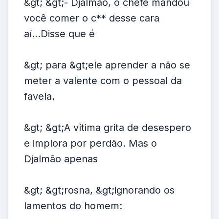
&gt; &gt;- Djalmão, o chefe mandou
você comer o c** desse cara
aí...Disse que é
&gt; para &gt;ele aprender a não se
meter a valente com o pessoal da
favela.
&gt; &gt;A vítima grita de desespero
e implora por perdão. Mas o
Djalmão apenas
&gt; &gt;rosna, &gt;ignorando os
lamentos do homem: