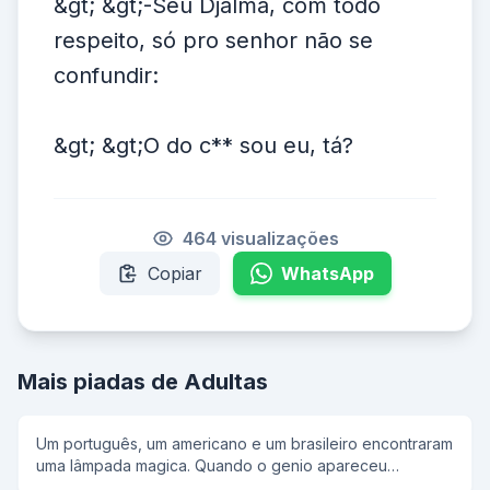
&gt; &gt;-Seu Djalma, com todo
respeito, só pro senhor não se
confundir:
&gt; &gt;O do c** sou eu, tá?
464 visualizações
Copiar
WhatsApp
Mais piadas de Adultas
Um português, um americano e um brasileiro encontraram
uma lâmpada magica. Quando o genio apareceu
disse:estou com pressa vou dar tres ovos para cada um,