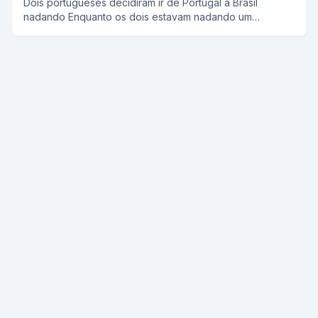
Dois portugueses decidiram ir de Portugal á Brasil
nadando Enquanto os dois estavam nadando um
perguntou ao outro ta cansado e o outro respondia não,
e assim repetitivamente E quando estavam chegando
vendo ja Portugal um perguntou ao outro ta cansado e o
outro respondeu to, ENTÃO VAMOS VOLTAR