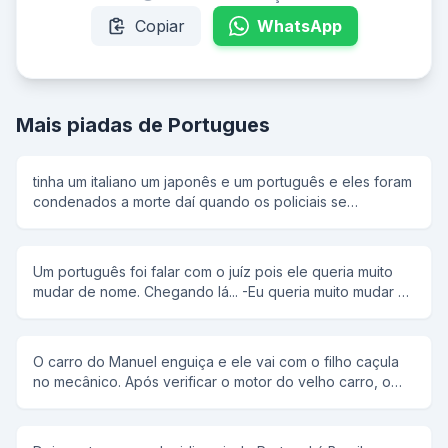
Copiar
WhatsApp
Mais piadas de Portugues
tinha um italiano um japonês e um português e eles foram
condenados a morte daí quando os policiais se
ageitaram o coronel disse: um dois três e o italiano falou
olha o furacão e os policiais olharam para trás e ele fugiu.
aí veio a vez do japa e o coronel disse: um dois três e o
Um português foi falar com o juíz pois ele queria muito
japa falou olha o terremoto e os policiais olharam para
mudar de nome. Chegando lá... -Eu queria muito mudar o
trás e ele fugiu. aí chegou a vez do portuga e o coronel
meu nome Então o juíz falou: - Tem que ter muita
disse: um dois três e o portuga falou fogo e atiraram nele
necessidade para mudar de nome, qual é o seu? -
e ele morreu
Manoel Bosta - Realmente , eu concordo,para que o
O carro do Manuel enguiça e ele vai com o filho caçula
nome seja mudado, para que nome o senhor quer
no mecânico. Após verificar o motor do velho carro, o
mudar? -Joaquim Bosta...
mecânico diz: - O problema está no freio. Vou ter que
mexer no burrinho. O Manuel puxa o garoto para trás e
se altera: - Não, senhoire! No garoto ninguém mexe!