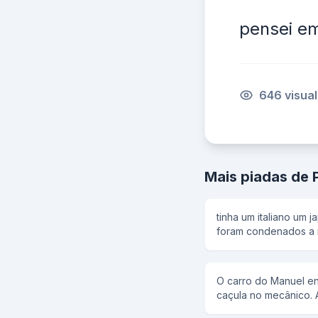
pensei em
646 visua
Mais piadas de 
tinha um italiano um 
foram condenados a m
se ageitaram o corone
italiano falou olha o 
para trás e ele fugiu.
O carro do Manuel eng
coronel disse: um dois
caçula no mecânico. 
terremoto e os policia
velho carro, o mecâni
fugiu. aí chegou a ve