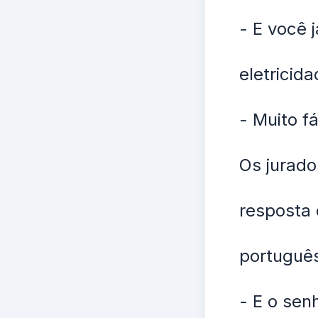
- E você 
eletricida
- Muito f
Os jurad
resposta 
portuguê
- E o sen