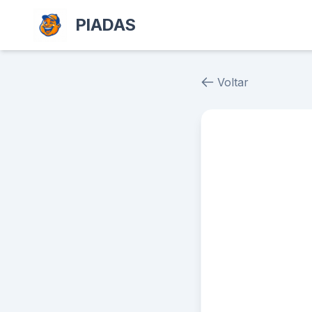
PIADAS
Voltar
Piada # 39751