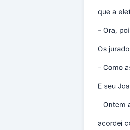
que a ele
- Ora, poi
Os jurado
- Como a
E seu Joa
- Ontem a
acordei c