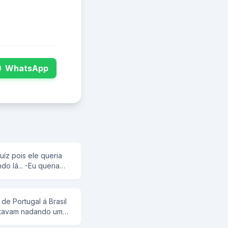
WhatsApp
uíz pois ele queria
ara mudar de nome,
- Realmente , eu
de Portugal á Brasil
eja mudado, para que
stavam nadando um
oaquim Bosta...
o e o outro respondia