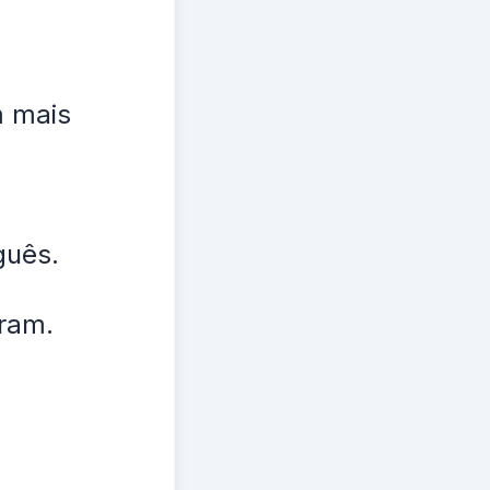
m mais
guês.
aram.