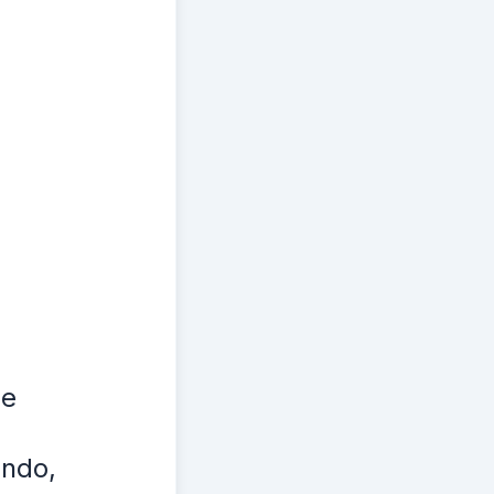
 e
ando,