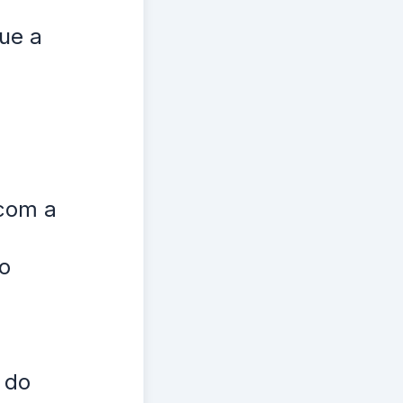
ue a
 com a
o
 do