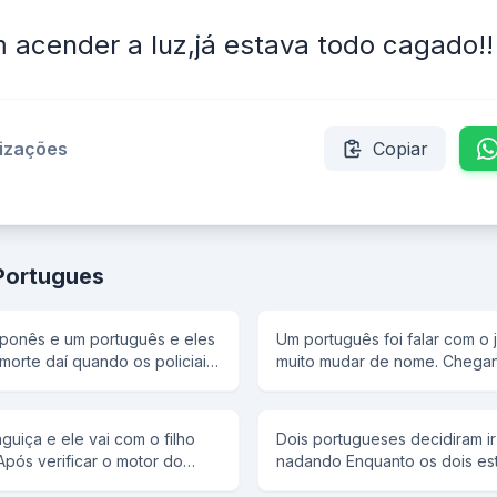
 acender a luz,já estava todo cagado!!
lizações
Copiar
Portugues
japonês e um português e eles
Um português foi falar com o j
orte daí quando os policiais
muito mudar de nome. Chegando lá... -Eu queria
l disse: um dois três e o
muito mudar o meu nome Então o juíz falou: - Tem
furacão e os policiais olharam
que ter muita necessidade p
 aí veio a vez do japa e o
qual é o seu? -Manoel Bosta 
uiça e ele vai com o filho
Dois portugueses decidiram ir 
 três e o japa falou olha o
concordo,para que o nome s
Após verificar o motor do
nadando Enquanto os dois e
is olharam para trás e ele
nome o senhor quer mudar? -J
co diz: - O problema está no
perguntou ao outro ta cansad
z do portuga e o coronel