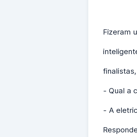
Fizeram 
inteligen
finalista
- Qual a 
- A eletri
Responde