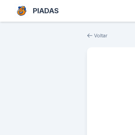
PIADAS
Voltar
Piada # 37237