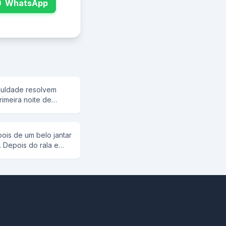
WhatsApp
culdade resolvem
rimeira noite de
bendo alegremente
o, de repente, o
.. hip... hip... E a
ois de um belo jantar
! Urra! O gaguinho: -
. Depois do rala e
Urra! Urra! O gaguinho: -
 mulher olha no teto,
Urra! Urra! Até que eles
a-se p/ o marido e
manada de
não dá uma
ão: mas que piadinha
o e vira-se para ela e
ma "BUCETADA" na