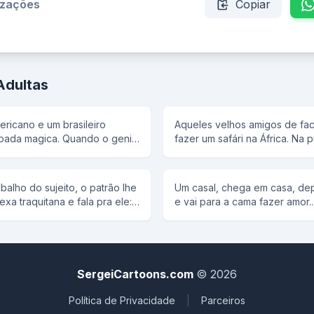
izações
Copiar
Adultas
ricano e um brasileiro
Aqueles velhos amigos de fa
pada magica. Quando o genio
fazer um safári na África. Na p
 com pressa vou dar tres
acampamento, eles estão be
Quando forem fazer o pedido
em frente das barracas quand
os foram para as suas
gaguinho começa a berrar: - Hip.
balho do sujeito, o patrão lhe
Um casal, chega em casa, dep
pediu muita mulher, muito
turma toda em uníssino: - Urra
a traquitana e fala pra ele: -
e vai para a cama fazer amor..
rro. o brasileiro pediu uma
Hip... hip... hip... E a turma: - 
essa máquina aqui ó.
rola, os dois conversando e a
eiro. Dai o brasileiro
Hip... hip... hip... E a turma: - 
 no pedal maior, pé esquerdo
ve ele todo descascado e vir
e : vamos visitar o
foram atropelados por uma 
e pedalando; mão direita na
diz: - Bezinho, porquê você 
o la eles
hipopótamos... Nota da Redaç
ra trás toda hora; mão
"PINTADA" no teto!! Ele furios
guntaram
de merda!
a sempre girando; com o
diz: - Porque você não dá u
SergeiCartoons.com
© 2026
 a velocidade e com a cabeça
parede.
uina. Entendeu? Responde o
Política de Privacidade
|
Parceiros
eu entendi... Só queria saber