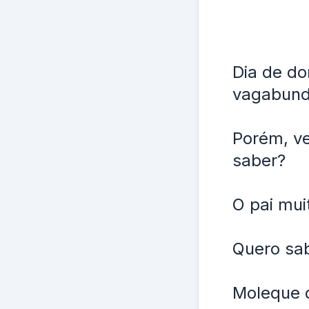
Dia de do
vagabunda
Porém, ve
saber?
O pai mui
Quero sa
Moleque q