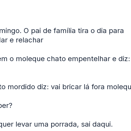
mingo. O pai de família tira o dia para
r e relachar
m o moleque chato empentelhar e diz:
to mordido diz: vai bricar lá fora moleq
ber?
uer levar uma porrada, sai daqui.