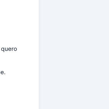
 quero
ue.