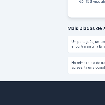
156 visual
Mais piadas de 
Um português, um ame
encontraram uma lâm
apareceu disse:estou
ovos para cada um, 
quebrem o ovo. e tod
No primeiro dia de tra
casas.la o americano 
apresenta uma complex
dinheiro, e um super ca
Cê vai trabalhar com 
mansao, muita mulher e dinh
Seguinte: Pé direito
ligou pro americano e diss
no pedal menor sempr
portugues e o americano: vamos.chegand
alavanca pra frente e p
encontraram o portugues chorando e per
esquerda na manivel
: porque voce esta chorando ? e ele disse : e que
cotovelo você ajusta
eu pus os ovos na geladeira e quando eu abri a
liga e desliga a máq
porta um ovo caiu e eu gritei caralho!!! dai
camarada: - Entender 