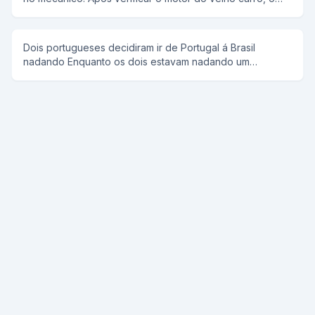
mudar? -Joaquim Bosta...
mecânico diz: - O problema está no freio. Vou ter que
mexer no burrinho. O Manuel puxa o garoto para trás e
se altera: - Não, senhoire! No garoto ninguém mexe!
Dois portugueses decidiram ir de Portugal á Brasil
nadando Enquanto os dois estavam nadando um
perguntou ao outro ta cansado e o outro respondia não,
e assim repetitivamente E quando estavam chegando
vendo ja Portugal um perguntou ao outro ta cansado e o
outro respondeu to, ENTÃO VAMOS VOLTAR