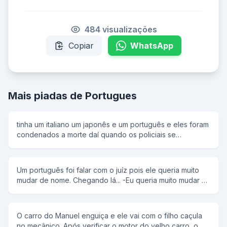
484 visualizações
Copiar
WhatsApp
Mais piadas de Portugues
tinha um italiano um japonês e um português e eles foram
condenados a morte daí quando os policiais se
ageitaram o coronel disse: um dois três e o italiano falou
olha o furacão e os policiais olharam para trás e ele fugiu.
aí veio a vez do japa e o coronel disse: um dois três e o
Um português foi falar com o juíz pois ele queria muito
japa falou olha o terremoto e os policiais olharam para
mudar de nome. Chegando lá... -Eu queria muito mudar o
trás e ele fugiu. aí chegou a vez do portuga e o coronel
meu nome Então o juíz falou: - Tem que ter muita
disse: um dois três e o portuga falou fogo e atiraram nele
necessidade para mudar de nome, qual é o seu? -
e ele morreu
Manoel Bosta - Realmente , eu concordo,para que o
O carro do Manuel enguiça e ele vai com o filho caçula
nome seja mudado, para que nome o senhor quer
no mecânico. Após verificar o motor do velho carro, o