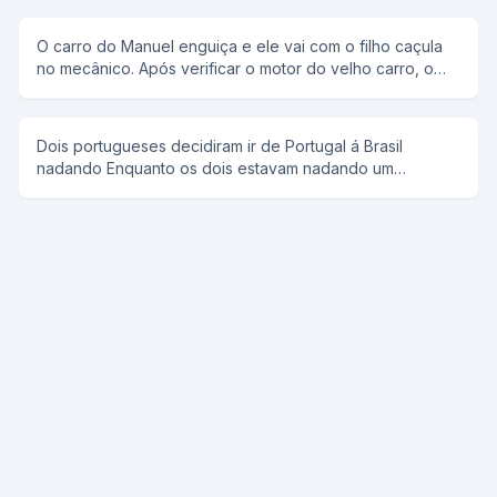
disse: um dois três e o portuga falou fogo e atiraram nele
necessidade para mudar de nome, qual é o seu? -
e ele morreu
Manoel Bosta - Realmente , eu concordo,para que o
O carro do Manuel enguiça e ele vai com o filho caçula
nome seja mudado, para que nome o senhor quer
no mecânico. Após verificar o motor do velho carro, o
mudar? -Joaquim Bosta...
mecânico diz: - O problema está no freio. Vou ter que
mexer no burrinho. O Manuel puxa o garoto para trás e
se altera: - Não, senhoire! No garoto ninguém mexe!
Dois portugueses decidiram ir de Portugal á Brasil
nadando Enquanto os dois estavam nadando um
perguntou ao outro ta cansado e o outro respondia não,
e assim repetitivamente E quando estavam chegando
vendo ja Portugal um perguntou ao outro ta cansado e o
outro respondeu to, ENTÃO VAMOS VOLTAR