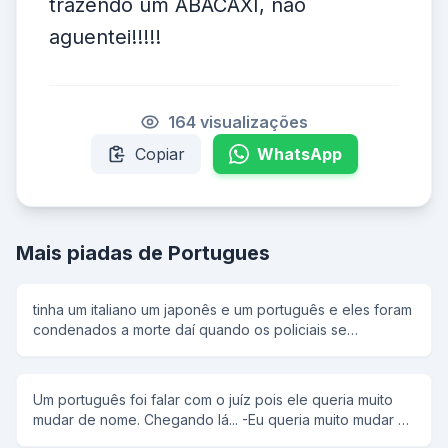
trazendo um ABACAXI, não
aguentei!!!!!
164 visualizações
Copiar
WhatsApp
Mais piadas de Portugues
tinha um italiano um japonês e um português e eles foram
condenados a morte daí quando os policiais se
ageitaram o coronel disse: um dois três e o italiano falou
olha o furacão e os policiais olharam para trás e ele fugiu.
aí veio a vez do japa e o coronel disse: um dois três e o
Um português foi falar com o juíz pois ele queria muito
japa falou olha o terremoto e os policiais olharam para
mudar de nome. Chegando lá... -Eu queria muito mudar o
trás e ele fugiu. aí chegou a vez do portuga e o coronel
meu nome Então o juíz falou: - Tem que ter muita