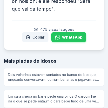
oh nois oh! e ele respondeu "Sera
que vai da tempo".
475 visualizações
Copiar
WhatsApp
Mais piadas de Idosos
Dois velhinhos estavam sentados no banco do bosque,
enquanto conversavam, comiam bananas e jogavam as
cascas no chão. Neste momento passava por ali, uma
jovem senhora, usando um vestido longo, para que não
marcasse, ela estava sem calcinha. Derrepente, sem
Um cara chega no bar e pede uma pinga O garçom lhe
perceber, ela pisa nas cascas de banana. Antes de cair,
da o que se pede entaum o cara bebe tudo de uma vez
ela usa de sua espertesa, dá um salto e se poe de pé e,
O garçom diz - O cara naum dexo um pouco pro santo