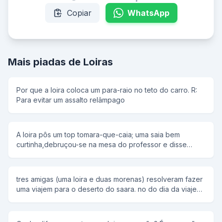
Copiar
WhatsApp
Mais piadas de Loiras
Por que a loira coloca um para-raio no teto do carro. R:
Para evitar um assalto relâmpago
A loira pôs um top tomara-que-caia; uma saia bem
curtinha,debruçou-se na mesa do professor e disse
docemente: -Professor...eu faço tudinho que o senhor
quiser se o senhor me passar em Matemática! -Faz
mesmo? -Claro que sim,professor,o que o senhor
tres amigas (uma loira e duas morenas) resolveram fazer
quiser,è sò pedir... -Que òtimo.Nesse caso,quero que
uma viajem para o deserto do saara. no do dia da viajem
você estude!
uma morena havi comprado um barril com agua bem bem
bem gelada, a oytra morena levava um barril com muito
gelo e a loira levava a porta de um carros, entao uma