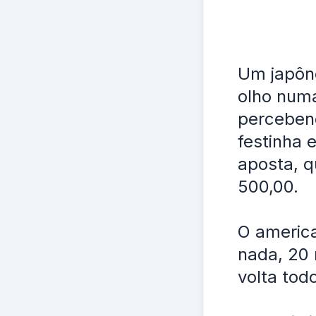
Um japôn
olho numa
perceben
festinha 
aposta, q
500,00.
O america
nada, 20 
volta tod