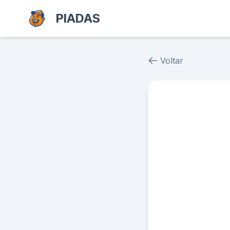
PIADAS
Voltar
Piada # 36906