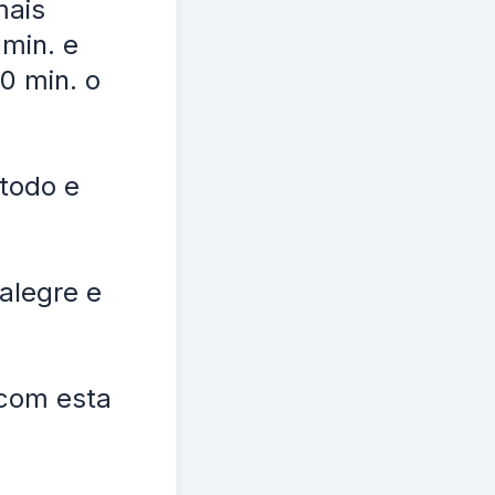
mais
 min. e
0 min. o
todo e
alegre e
 com esta