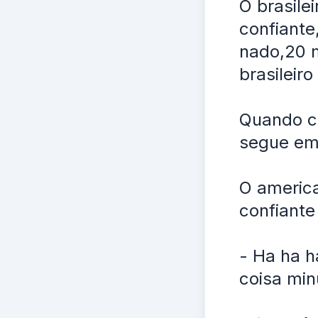
O brasile
confiante
nado,20 m
brasileir
Quando ch
segue em 
O america
confiant
- Ha ha 
coisa min