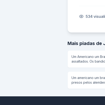
534 visua
Mais piadas de
Um Americano um Bras
assaltados. Os bandi
jeito de não ser assal
é o jeito? è você me
tem que dar 30 centi
Um americano um bras
exatamente 30 centim
presos pelos alemães
americano sisse ao br
soma dos seus três p
vocês estão livres o 
não nos vamos cortar 
brasileiro respondeu:
americano,10 cm. Foi 
se o dele não tivesse
oooo!!! Aiii foi o jap
centimetros que falta