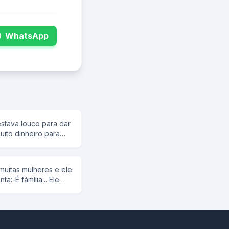
WhatsApp
estava louco para dar
uito dinheiro para
chegando lá olhou o
 o preço de todas as
pio tinha uma que
uitas mulheres e ele
inze reais , o japonês
:-É fámília... Ele
rato não pensou duas
!
a e falou : quero
se : pois não senhor.
olhou o catalago e
 do catalogo.A dona