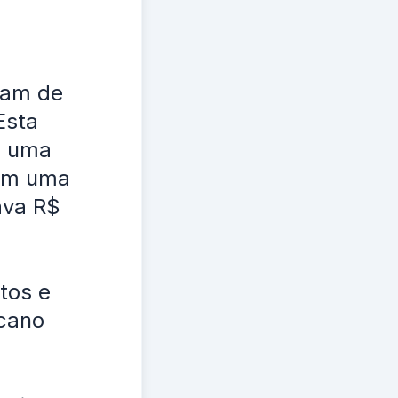
vam de
Esta
a uma
ram uma
ava R$
tos e
icano