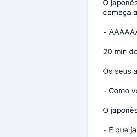
O japonês
começa a 
- AAAAA
20 min de
Os seus 
- Como vo
O japonês
- É que j