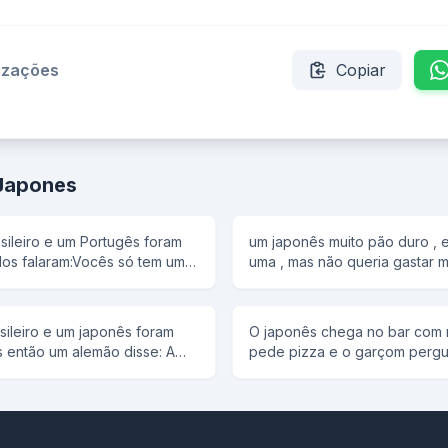
lizações
Copiar
 Japones
ileiro e um Portugês foram
um japonês muito pão duro , 
dos falaram:Vocês só tem um
uma , mas não queria gastar m
tados. O Brasileiro falou:Qual
isso . Então ele foi na zona, 
direm o seus pintos e a soma
cardápio onde se encontrava
metros. Eles mediram e deu
posições e lá no fim do cardá
ileiro e um japonês foram
O japonês chega no bar com m
entros. eles sairam e o
dizia o seguinte : telefone, qu
 então um alemão disse: A
pede pizza e o garçom pergunta
asileiro graças a mim que
vendo aquele preço muito ba
intos tem que dar 30 cm se
responde:-Não é tudo PUTA!!!
meu deu 16 centimetros. O
vezes , chamou a dona da zon
os seus três pintos. Foi o
 não foi graças ao japonês pq
essa posição aqui , a dona dis
brasileiro ,18 cm. Todo mundo
 duro não daria os dois
Vá escolhendo a mulher , ele 
onês 2 cm Todo mundo ufa!!!!
va.
escolheu a loira mais gostosa