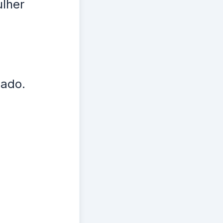
ulher
sado.