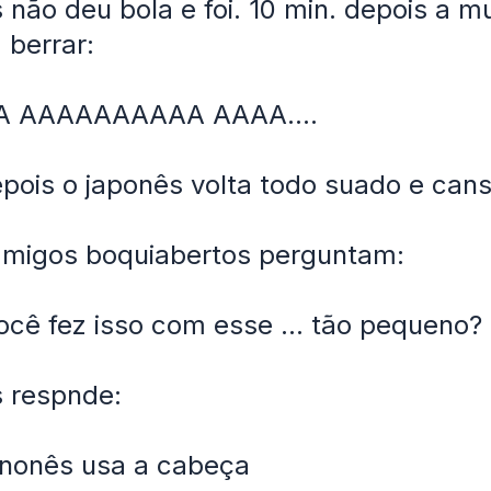
 não deu bola e foi. 10 min. depois a m
berrar:
A AAAAAAAAAA AAAA....
pois o japonês volta todo suado e can
amigos boquiabertos perguntam:
cê fez isso com esse ... tão pequeno?
 respnde:
anonês usa a cabeça