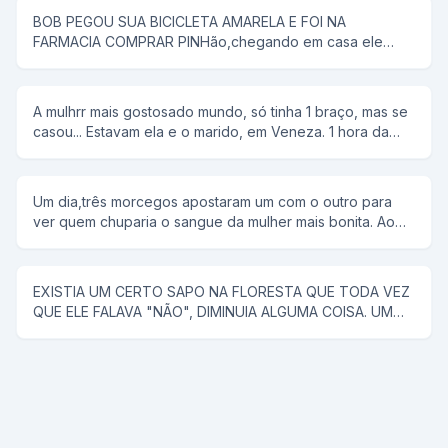
BOB PEGOU SUA BICICLETA AMARELA E FOI NA
FARMACIA COMPRAR PINHão,chegando em casa ele
colocou tudo em uma panela de pressão,então seu pai
disse que pipoca ñ tem antena,e então bob respondeu;-
e dai panela de pressão ñ voa
A mulhrr mais gostosado mundo, só tinha 1 braço, mas se
casou... Estavam ela e o marido, em Veneza. 1 hora da
manhã ela tem um desejo sexual, mas não conta para o
marido. rFalou para ele alugar uma "reminha" da quelas e
foram... No meio do rio, ela diz, tira a minha roupa, e ele
Um dia,três morcegos apostaram um com o outro para
tira. Tira o meu sutiã, e ele tira. Tira a minha calçinha, e
ver quem chuparia o sangue da mulher mais bonita. Ao
ele tira. Quando PELADA, ela diz, agora me co... E ele a
chegar a noite,lá se foi o primeiro morcego;chupou o
joga no rio.
sangue da mulher e voltou com a boca cheia de sangue
e chamou os outros morcegos para ver como era bonita
EXISTIA UM CERTO SAPO NA FLORESTA QUE TODA VEZ
a mulher. Na noite seguinte, lá se foi o segundo
QUE ELE FALAVA "NÃO", DIMINUIA ALGUMA COISA. UM
morcego;encontrou uma mulher muito mais bonita que a
CAVALO SABENDO DISSO, FOI PROCURAR ESSE SAPO
do companheiro,chupou o sangue e fez questão de
PARA RESOLVER UM PROBLEMA QUE O VINHA
mostrar aos colegas o resultado da sua procura. Na
ACOMPANHANDO A MUITO TEMPO (ELE TINHA QUASE
terceira noite o último morcego saiu para procurar uma
CINCO METROS DE PAU), E COM O TAMANHO DESSE
vítima e voltou com a boca cheia de sangue.Não
PROBLEMA ELE NÃO PODIA COMER NENHUMA ÉGUA.
aguentando de curiosidade os dois morcegos quiseram
ENTÃO ENCONTROU -SE COM O SAPO E PENSOU: -
saber quem era a mulher de que ele arrancara tanto