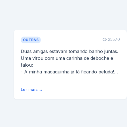
25570
OUTRAS
Duas amigas estavam tomando banho juntas.
Uma virou com uma carinha de deboche e
falou:
- A minha macaquinha já tá ficando peluda!
E a outra respon...
Ler mais →