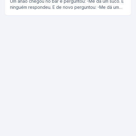
Um anão chegou no bar e perguntou: -Me dá um suco. E
ninguém respondeu. E de novo perguntou: -Me dá um
sucooooo! Aí ele foi no balcão e falou: -Ninguém vai me
atender não é? Adivinhe por que ninguém atendeu ele
Porque um outro anão lá atrás do balcão tinha um outro
anão respondendo que sabor, que sabor...