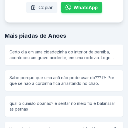
Copiar
WhatsApp
Mais piadas de Anoes
Certo dia em uma cidadezinha do interior da paraíba,
aconteceu um grave acidente, em uma rodovia. Logo
juntou uma multidão de curiosos; o anão por sua vez
também estava lá, tentando ver o que havia acontecido.
Porém não conseguia, tentava passar por entre as
Sabe porque que uma anã não pode usar ob??? R- Por
pernas do povo e assim foi tentando. Lá por volta das
que se não a cordinha fica arrastando no chão.
tantas,´já cansado, ele pensou: - Vou passar usando a
força da minha inteligência. E assim o fez. - Sai da frente
que chegou o parente do morto! - A multidão espantada,
logo obedeceu, - Quando conseguiu, ver o que tinha
qual o cumulo doanão? e sentar no meio fio e balanssar
acontecido, era um BURRO que tinha sido atropelado.
as pernas