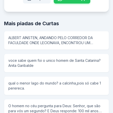
Mais piadas de Curtas
ALBERT AINSTEN, ANDANDO PELO CORREDOR DA
FACULDADE ONDE LECIONAVA, ENCONTROU UM
SUJEITO E LHE PERGUNTOU... - "QUAL O SEU Q.I.", o
HOMEM RESPONDE: MEU Q.I. É DE 250, LOGO EM
SEGUIDA AISTEN COMEÇA A CONVERSAR SOBRE FISICA
voce sabe quem foi o unico homem de Santa Catarina?
QUANTICA E POR AI A FORA. MAIS TARDE ENCONTRA
Anita Garibalde
OUTRO CAMARADA E FAZ A MESMA PERGUNTA... - E O
HOMEM RESPONDE: MEU Q.I. É DE 150, ENTÃO AINSTEN
COMEÇA A CONVERSAR SOBRE O NOVO PRESIDENTE
DO BRASIL E SUAS MUDANÇAS, LOGO EM SEGUIDA VEM
qual o menor lago do mundo? a calcinha,pois só cabe 1
UM SUJEITO ESTRANHO E AINSTEN PERGUNTA: "QUAL
perereca.
O SEU Q.I." - MEU Q.I. É DE 12., ENTÃO AINSTEN
PERGUNTA: "E O VILA NOVA COMO VAI?....
O homem no céu pergunta para Deus: Senhor, que são
para vós um segundo? E Deus responde: 100 mil anos.