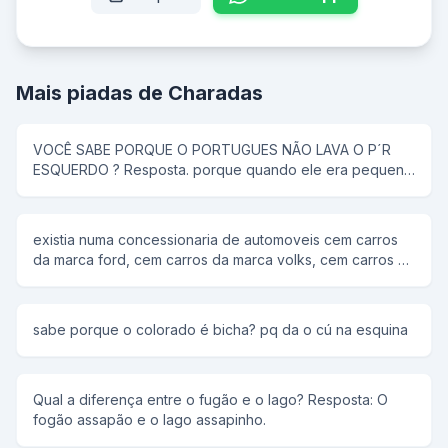
Mais piadas de Charadas
VOCÊ SABE PORQUE O PORTUGUES NÃO LAVA O P´R
ESQUERDO ? Resposta. porque quando ele era pequeno
a mãe dele falava: - Lava o pé direito !
existia numa concessionaria de automoveis cem carros
da marca ford, cem carros da marca volks, cem carros da
marca fiat e só dez da marca honda. p: qual o nome do
filme? r: "pouca honda".
sabe porque o colorado é bicha? pq da o cú na esquina
Qual a diferença entre o fugão e o lago? Resposta: O
fogão assapão e o lago assapinho.