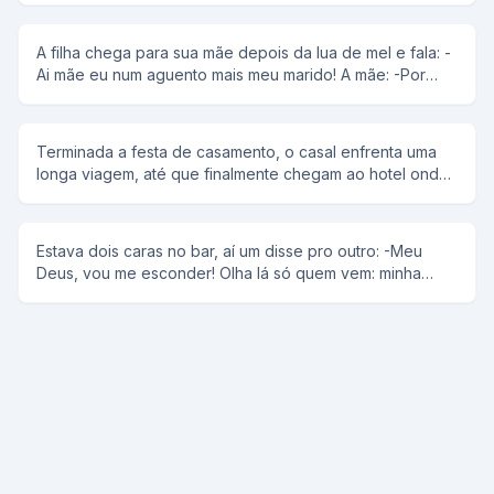
a reação de sua esposa telefona pra ela com a cara mais
safada do mundo e diz: "Amor não precisa pagar o
A filha chega para sua mãe depois da lua de mel e fala: -
resgate, graças a Deus consegui despistá-los"!
Ai mãe eu num aguento mais meu marido! A mãe: -Por
que filha? Filha: -Ele é um jumento me pega de geito e
doi na hora do sexo.Oque eu faço? Mãe diz: - Se virá
filha, o marido é seu. A filha diz: -Ai mãe se eu virar ai que
Terminada a festa de casamento, o casal enfrenta uma
vai doer mesmo.. Aê pessoal se gostaram da piada muiito
longa viagem, até que finalmente chegam ao hotel onde
obriigada flw
iriam passar a lua de mel. O noivo, que tinha feito questão
de preservar sua noiva até aquele momento, está
excitadíssimo. Mas, assim que ela saiu do chuveiro, ele
Estava dois caras no bar, aí um disse pro outro: -Meu
percebeu que havia alguma coisa errada. - Que foi,
Deus, vou me esconder! Olha lá só quem vem: minha
minha querida, aconteceu alguma coisa? - Sabe
mulher e minha amante! - Vixi, eu ia dizer a mesma coisa!
amoreco... preciso te confessar uma coisa... - O que é?
Ela baixou os olhos, constrangida: - É que antes da gente
se conhecer, eu... eu... - Você o quê? Diga logo!
perguntou ele, impaciente. - Eu fazia strip-tease em uma
boate! O noivo ficou vermelho de raiva e esbravejou: -
Essa não! Eu jamais seria capaz de imaginar que você
pudesse fazer uma coisa dessas! Que descaramento,
que falta de vergonha! Não posso acreditar! Você, minha
princesinha, dançando pelada diante de uma platéia! Isso