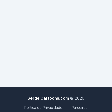
não pode ser verdade! Olha, meu bem, sinceramente, eu
preferiria mil vezes que você tivesse sido uma prostituta!
- É mesmo? Então, nesse caso eu tenho uma boa notícia
para te dar...
SergeiCartoons.com
© 2026
Política de Privacidade
|
Parceiros