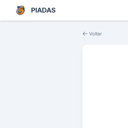
PIADAS
Voltar
Piada # 38190