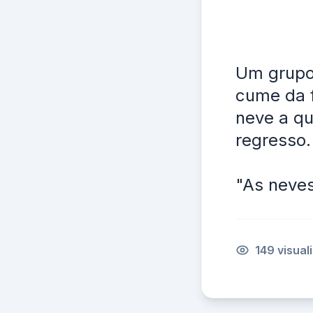
Um grupo 
cume da 
neve a qu
regresso.
"As neve
149 visual