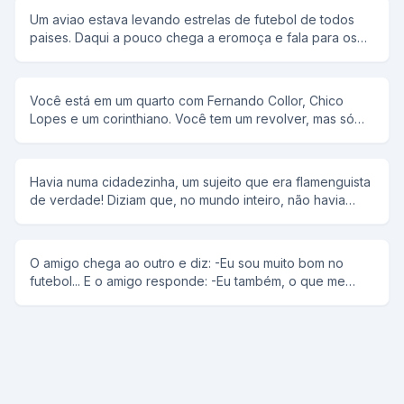
Um aviao estava levando estrelas de futebol de todos
paises. Daqui a pouco chega a eromoça e fala para os
atletas que o aviao estava perdendo altura, e tinha que
jogar os equipamentos fora do aviao, jogarao tudo. Mais
adiante ela voltou e falou que tinham que sacrivicar
Você está em um quarto com Fernando Collor, Chico
vidas. Chega o Zamorano e grita ao amor a Mexico e
Lopes e um corinthiano. Você tem um revolver, mas só
pulou. Chega o Salas e grita ao amor o Chile e pulou.
duas balas. Em quem você atira ? R: No corinthiano, duas
Cega o Pele e grita ao amor o Brasil e empurrou o
vezes.
Maradona.
Havia numa cidadezinha, um sujeito que era flamenguista
de verdade! Diziam que, no mundo inteiro, não havia
ninguém mais flamenguista do que ele. O homem
envelheceu e ficou muito doente. Estava nas últimas e
tinha só mais uns dias de vida. Então, mandou chamar seu
O amigo chega ao outro e diz: -Eu sou muito bom no
filho mais velho e ordenou: - Filho, vá até São Januário
futebol... E o amigo responde: -Eu também, o que me
para mim, tire uma carteirinha de sócio do Vasco para o
atrapalha é a bola...
seu velho pai e compre uma camisa do Vascão. O rapaz
não entendeu nada, mas como o pai estava nas últimas,
foi: Voltou para casa com a carteirinha e a camisa.
Quando o velho viu, deu aquele sorriso! Jogou fora a
camisa do Flamengo, vestiu imediatamente a do Vasco e
agarrou a carteirinha junto ao peito. O filho, achando que