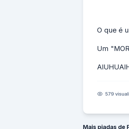
O que é u
Um "MO
AIUHUAI
579 visua
Mais piadas de 