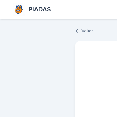
PIADAS
Voltar
Piada # 39718