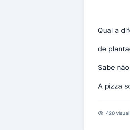
Qual a di
de planta
Sabe não
A pizza só
420 visua