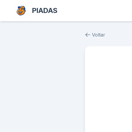
PIADAS
Voltar
Piada # 38384