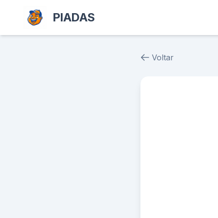
PIADAS
Voltar
Piada # 38067