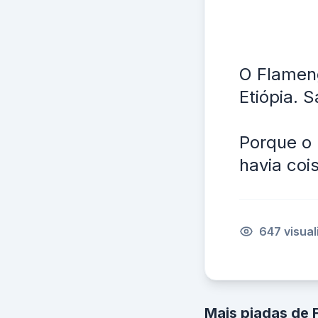
O Flamen
Etiópia. 
Porque o 
havia coi
647 visua
Mais piadas de 