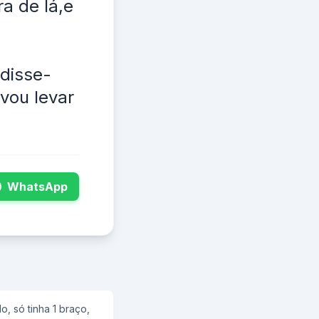
ra de lá,e
disse-
vou levar
WhatsApp
, só tinha 1 braço,