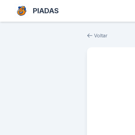
PIADAS
Voltar
Piada # 38516