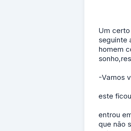
Um certo 
seguinte 
homem co
sonho,res
-Vamos v
este fico
entrou em
que não s