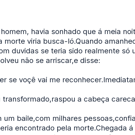
homem, havia sonhado que á meia noit
a morte viria busca-ló.Quando amanhe
m duvidas se teria sido realmente só
olveu não se arriscar,e disse:
er se voçê vai me reconhecer.Imediat
u transformado,raspou a cabeça careca
 um baile,com milhares pessoas,confi
eria encontrado pela morte.Chegada á