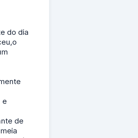
e do dia
ceu,o
 um
amente
 e
ante de
 meia