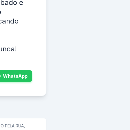
ebado e
o
rcando
unca!
WhatsApp
 PELA RUA,