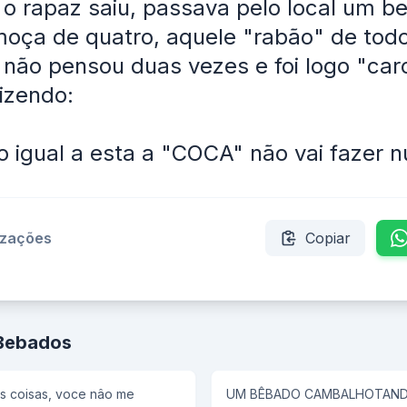
o rapaz saiu, passava pelo local um b
oça de quatro, aquele "rabão" de tod
não pensou duas vezes e foi logo "ca
izendo:
 igual a esta a "COCA" não vai fazer n
izações
Copiar
 Bebados
 coisas, voce nâo me
UM BÊBADO CAMBALHOTANDO