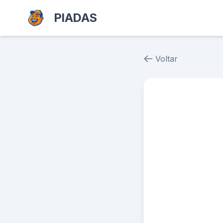
PIADAS
Voltar
Piada # 36630