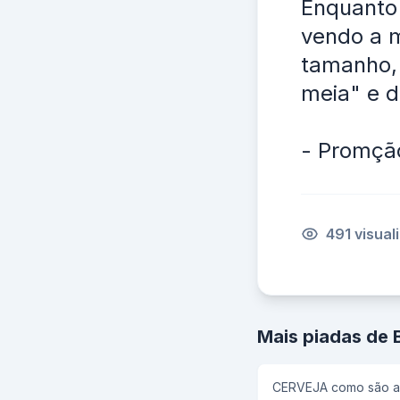
Enquanto 
vendo a m
tamanho, 
meia" e d
- Promção
491 visual
Mais piadas de
CERVEJA como são as