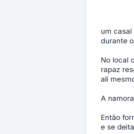
um casal
durante o
No local 
rapaz res
ali mesmo
A namora
Então for
e se deit