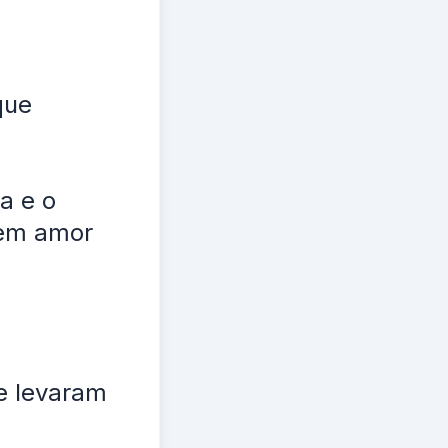
que
a e o
sem amor
e levaram