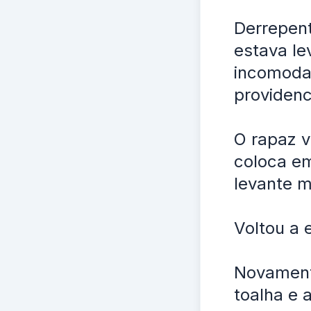
Derrepen
estava le
incomoda
providenc
O rapaz v
coloca e
levante m
Voltou a 
Novamente
toalha e 