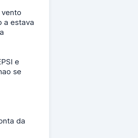
 vento
o a estava
a
EPSI e
nao se
onta da