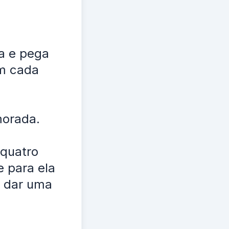
a e pega
em cada
morada.
quatro
 para ela
a dar uma