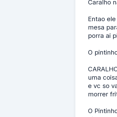
Caralho n
Entao ele
mesa para
porra ai p
O pintinh
CARALHO n
uma coisa
e vc so v
morrer fr
O Pintinh