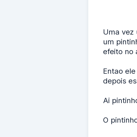
Uma vez u
um pintin
efeito no
Entao ele
depois es
Ai pintinh
O pintinh