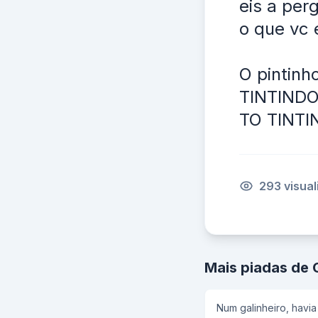
eis a per
o que vc 
O pintin
TINTINDO
TO TINTI
293 visua
Mais piadas de 
Num galinheiro, havi