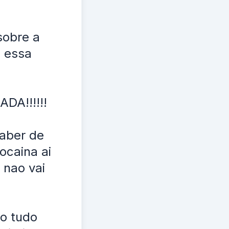
sobre a
o essa
DA!!!!!!
saber de
ocaina ai
 nao vai
ro tudo