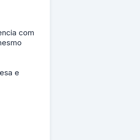
iencia com
 mesmo
mesa e