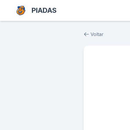
PIADAS
Voltar
Piada # 39127