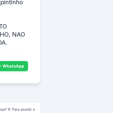
pintinho
 TO
NHO, NAO
DA.
WhatsApp
ja? R: Para assistir a