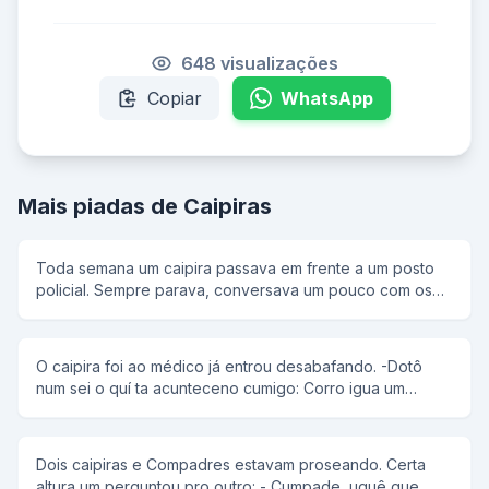
648 visualizações
Copiar
WhatsApp
Mais piadas de Caipiras
Toda semana um caipira passava em frente a um posto
policial. Sempre parava, conversava um pouco com os
guardas e dava um presentinho pra eles. Às vezes era
um queijo, um pouco de leite, linguiça, frango, algumas
frutas... Então o caipira ia embora... Era sempre assim. Os
O caipira foi ao médico já entrou desabafando. -Dotô
guardas até já sabiam o dia e a hora em que ele passava.
num sei o quí ta acunteceno cumigo: Corro igua um
Mas um dia, atentos à passagem do matuto, os guardas já
burro,cumu igua um passarim,e me canso igua um
estavam com a faca na mão, esperando o queijo, quando
cachorro veio O que o sr:me receita -Um veterinario
vêem o matuto passar direto, sem parar. Estranham o
fato, pegam a viatura e vão atrás do caipira. Quando pára
Dois caipiras e Compadres estavam proseando. Certa
a caminhonete, o caipira fala: - Antes eu parava e dava
altura um perguntou pro outro: - Cumpade, uquê que