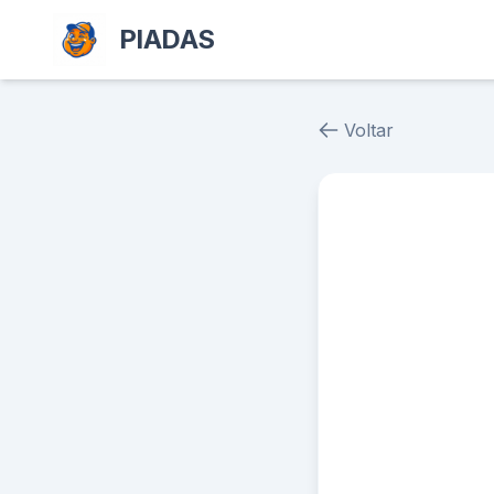
PIADAS
Voltar
Piada # 36752