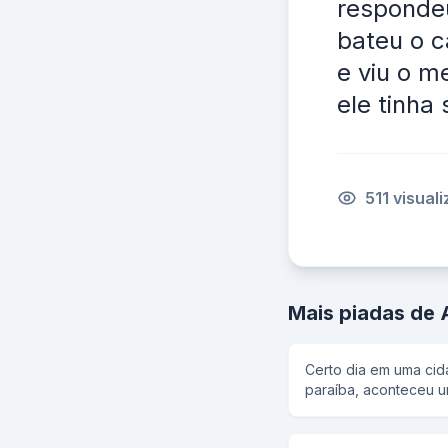
respondeu
bateu o c
e viu o m
ele tinha
511 visual
Mais piadas de
Certo dia em uma cid
paraíba, aconteceu 
rodovia. Logo juntou 
anão por sua vez tam