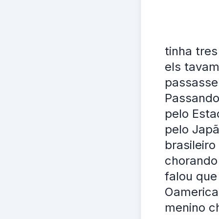
tinha tre
els tava
passasse
Passando 
pelo Est
pelo Japã
brasileir
chorando 
falou que
Oamerican
menino ch