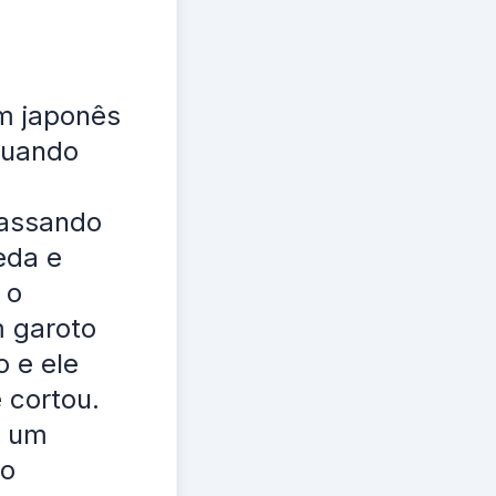
um japonês
quando
passando
eda e
 o
m garoto
 e ele
 cortou.
o um
to