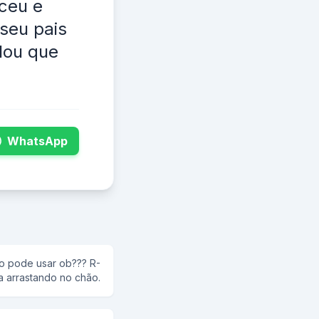
 ceu e
seu pais
alou que
WhatsApp
o pode usar ob??? R-
a arrastando no chão.