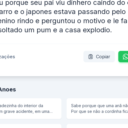
 porque seu pai viu dinhero caindo do
arro e o japones estava passando pelo 
enino rindo e perguntou o motivo e le f
 soltado um pum e a casa explodio.
izações
Copiar
 Anoes
adezinha do interior da
Sabe porque que uma anã nã
um grave acidente, em uma
Por que se não a cordinha fic
uma multidão de curiosos; o
bém estava lá, tentando ver o