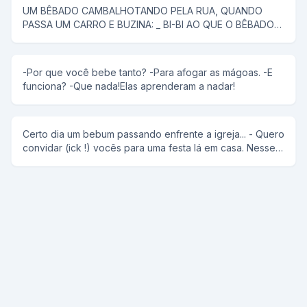
UM BÊBADO CAMBALHOTANDO PELA RUA, QUANDO
PASSA UM CARRO E BUZINA: _ BI-BI AO QUE O BÊBADO
RESPONDE: _ EU TAMBÉM BEBI!
-Por que você bebe tanto? -Para afogar as mágoas. -E
funciona? -Que nada!Elas aprenderam a nadar!
Certo dia um bebum passando enfrente a igreja... - Quero
convidar (ick !) vocês para uma festa lá em casa. Nesse
meio tempo "o anti-cristo" observa o padre no
confissionário e completa: - Você aí que tá cagando
pode ir também.